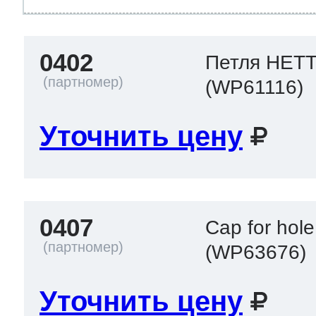
т Thor
0402
Петля HET
(WP61116)
т Kuppersbusch
Уточнить цену
0407
Cap for hole
(WP63676)
Уточнить цену