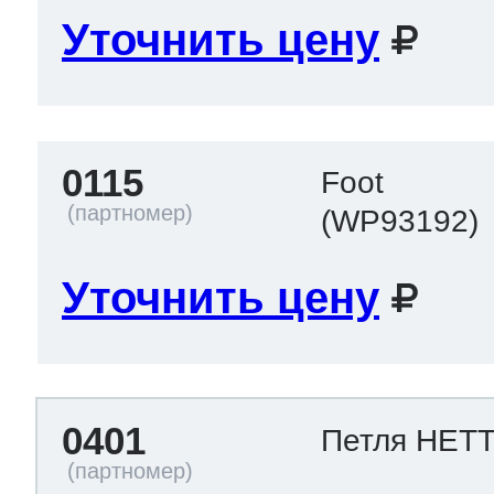
Уточнить цену
 Whirlpool
0115
Foot
ns
т Ardo
(WP93192)
Уточнить цену
т Candy
 Miele
0401
Петля HET