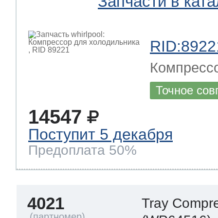
Запчасти в ката
RID:8922
Компрессо
Точное сов
14547
Поступит 5 декабря
Предоплата 50%
4021
Tray Compr