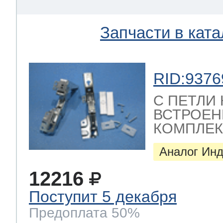
ool
т Beko
Запчасти в ката
ool
i
т GE
RID:9376
C ПЕТЛИ
i
т Gaggenau
ВСТРОЕН
КОМПЛЕКТ 
Аналог Инд
 Neff
12216
Поступит 5 декабря
т Smeg
Предоплата 50%