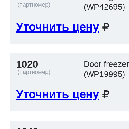
ool
т Beko
(WP42695)
Уточнить цену
ool
i
т GE
1020
Door freeze
i
т Gaggenau
(WP19995)
Уточнить цену
 Neff
т Smeg