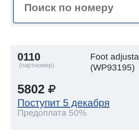
a
a
a
т Siemens
ens
pool
ens
ens
 Indesit
0110
Foot adjusta
si
ens
ens
ens
(WP93195)
g
rsbusch
 Ariston
5802
ens
ens
ens
Поступит 5 декабря
rsbusch
eld
 Merloni
Предоплата 50%