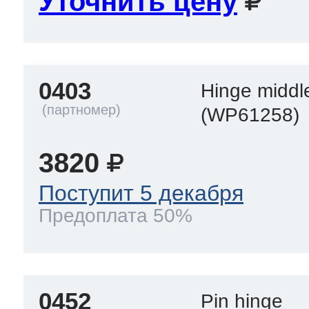
Уточнить цену
 Whirlpool
0403
Hinge middl
(WP61258)
ns
т Ardo
3820
т Candy
Поступит 5 декабря
Предоплата 50%
 Miele
0452
Pin hinge