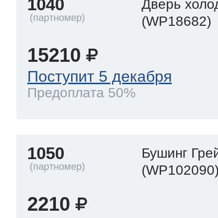
1040
Дверь холо
(WP18682)
т Thor
15210
Поступит 5 декабря
т Kuppersbusch
Предоплата 50%
1050
Бушинг Гре
(WP102090
2210