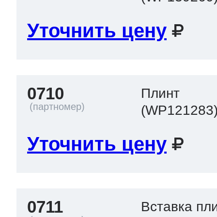
Уточнить цену
т Thor
т Kuppersbusch
0710
Плинт
(WP121283
Уточнить цену
0711
Вставка пл