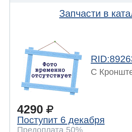
Запчасти в ката
 Whirlpool
ns
т Ardo
RID:8926
C Кронште
т Candy
4290
 Miele
Поступит 6 декабря
Предоплата 50%