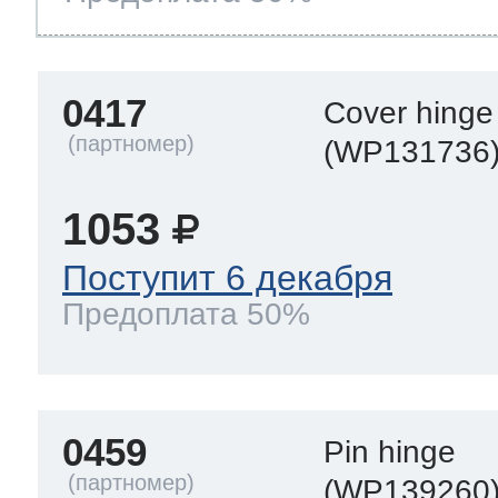
ool
т Beko
0417
Cover hinge
ool
i
т GE
(WP131736
1053
i
т Gaggenau
Поступит 6 декабря
Предоплата 50%
 Neff
0459
Pin hinge
т Smeg
(WP139260