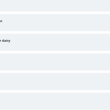
 л
 dairy