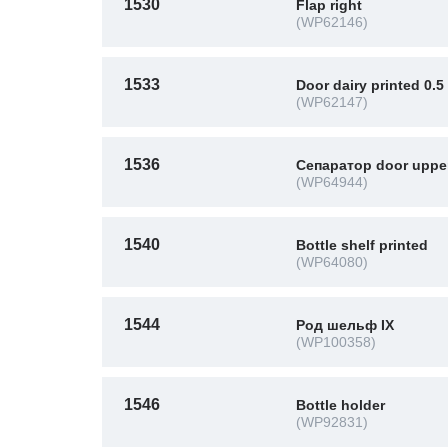
1530
Flap right
(WP62146)
1533
Door dairy printed 0.5
(WP62147)
1536
Сепаратор door upper
(WP64944)
1540
Bottle shelf printed
(WP64080)
1544
Род шельф IX
(WP100358)
1546
Bottle holder
(WP92831)