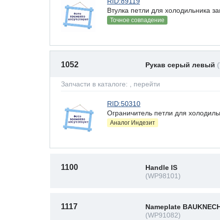
RID:89119
Втулка петли для холодильника за
Точное совпадение
1052
Рукав серый левый
Запчасти в каталоге:
, перейти
RID:50310
Ограничитель петли для холодильника
Аналог Индезит
1100
Handle IS
(WP98101)
1117
Nameplate BAUKNEC
(WP91082)