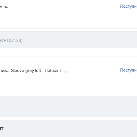
Поступи
м на
(WP102128)
Поступи
. Sleeve grey left , Hotpoint-, , ,
HT