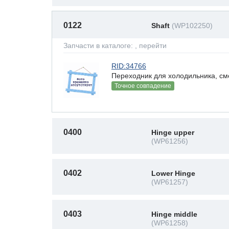
0122
Shaft
(WP102250)
Запчасти в каталоге:
, перейти
RID:34766
Переходник для холодильника, сме
Точное совпадение
0400
Hinge upper
(WP61256)
0402
Lower Hinge
(WP61257)
0403
Hinge middle
(WP61258)