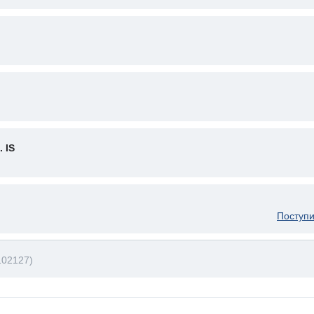
 IS
Поступи
02127)