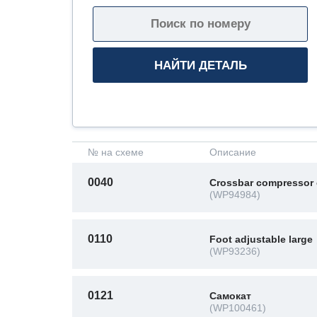
№ на схеме
Описание
0040
Crossbar compressor
(WP94984)
0110
Foot adjustable large
(WP93236)
0121
Самокат
(WP100461)