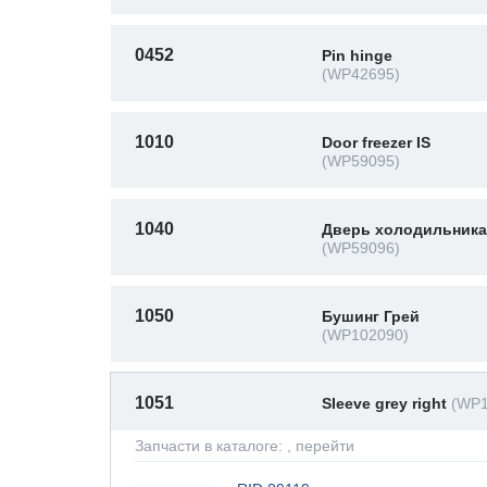
0452
Pin hinge
(WP42695)
1010
Door freezer IS
(WP59095)
1040
Дверь холодильника.
(WP59096)
1050
Бушинг Грей
(WP102090)
1051
Sleeve grey right
(WP1
Запчасти в каталоге:
, перейти