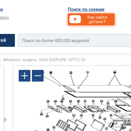
ии
Поиск по схемам
Как найти
33803
деталь?
тей
•
Whirlpool, модель: KGA 325PURE OPT/1 IO