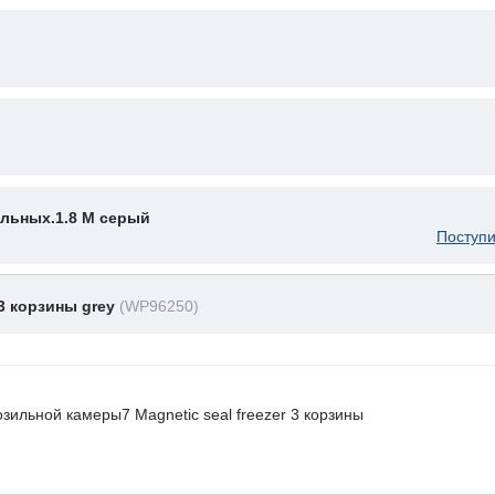
ильных.1.8 M серый
Поступи
 3 корзины grey
(WP96250)
ильной камеры7 Magnetic seal freezer 3 корзины