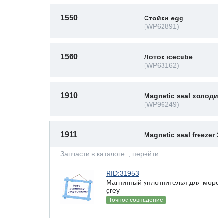
1550
Стойки egg
(WP62891)
1560
Лоток icecube
(WP63162)
1910
Magnetic seal холод
(WP96249)
1911
Magnetic seal freezer
Запчасти в каталоге:
, перейти
RID:31953
Магнитный уплотнителья для мороз
grey
Точное совпадение