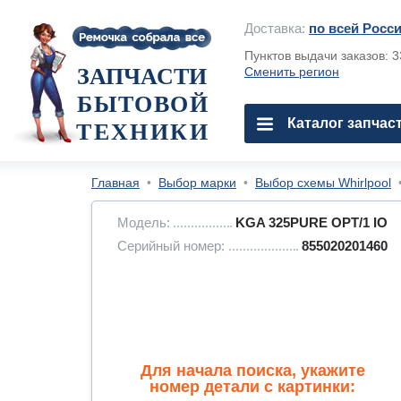
Доставка:
по всей Росс
Пунктов выдачи заказов: 
ЗАПЧАСТИ
Сменить регион
БЫТОВОЙ
Каталог запчас
ТЕХНИКИ
Главная
•
Выбор марки
•
Выбор схемы Whirlpool
Модель:
KGA 325PURE OPT/1 IO
Серийный номер:
855020201460
Для начала поиска, укажите
номер детали с картинки: