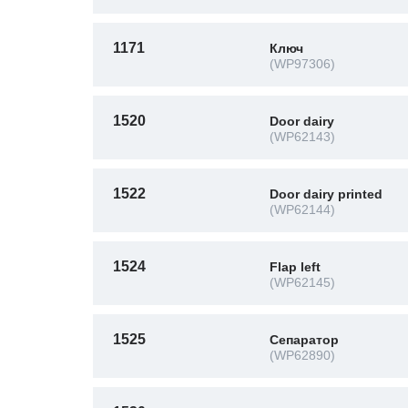
1171
Ключ
(WP97306)
1520
Door dairy
(WP62143)
1522
Door dairy printed
(WP62144)
1524
Flap left
(WP62145)
1525
Сепаратор
(WP62890)