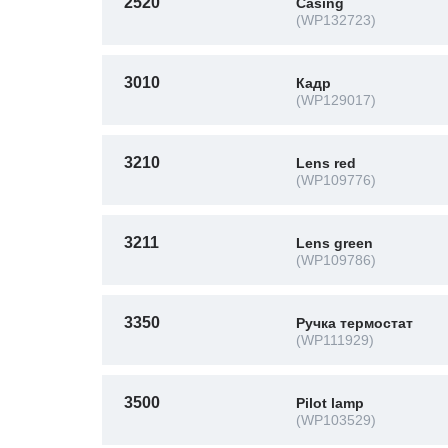
2520
Casing
(WP132723)
3010
Кадр
(WP129017)
3210
Lens red
(WP109776)
3211
Lens green
(WP109786)
3350
Ручка термостат
(WP111929)
3500
Pilot lamp
(WP103529)