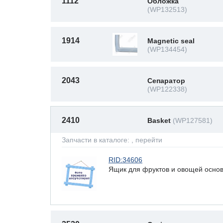
1112
Обложка
(WP132513)
1914
Magnetic seal
(WP134454)
2043
Сепаратор
(WP122338)
2410
Basket
(WP127581)
Запчасти в каталоге:
, перейти
RID:34606
Ящик для фруктов и овощей осно