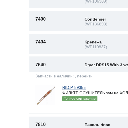
(WP106309)
7400
Condenser
(WP136893)
7404
Крепежа
(WP110837)
7640
Dryer DRS15 With 3 w
Запчасти в наличии:
, перейти
RID:P-89355
ФИЛЬТР ОСУШИТЕЛЬ зам на ХО
Точное совпадение
7810
Панель rinse