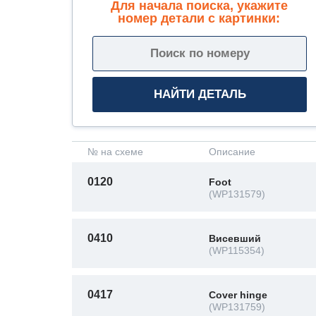
Для начала поиска, укажите
номер детали с картинки:
№ на схеме
Описание
0120
Foot
(WP131579)
0410
Висевший
(WP115354)
0417
Cover hinge
(WP131759)