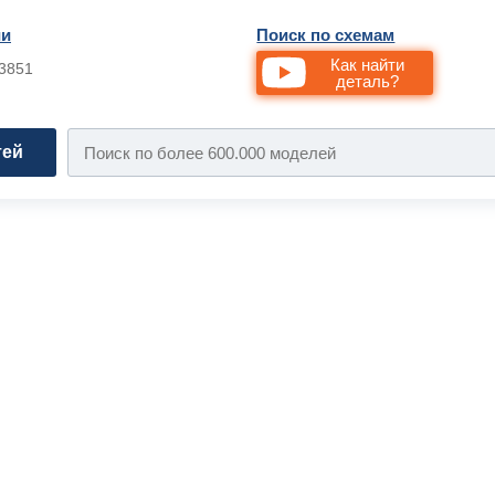
ии
Поиск по схемам
Как найти
33851
деталь?
тей