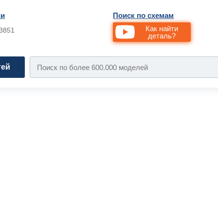
ии
Поиск по схемам
Как найти
33851
деталь?
тей