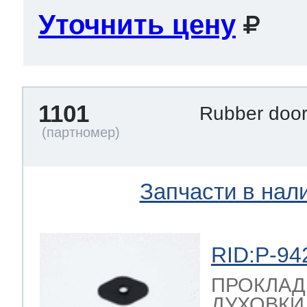
Уточнить цену
 Whirlpool
1101
Rubber doo
ns
т Ardo
т Candy
Запчасти в нал
RID:P-94
 Miele
ПРОКЛАД
ДУХОВКИ 