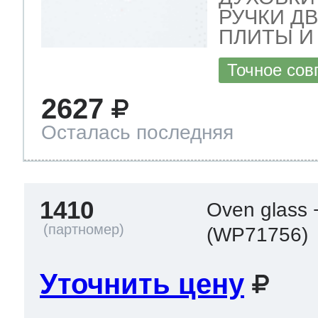
ool
т Beko
РУЧКИ Д
ПЛИТЫ И
Точное сов
ool
i
т GE
2627
Осталась последняя
i
т Gaggenau
1410
Oven glass +
 Neff
(WP71756)
Уточнить цену
т Smeg