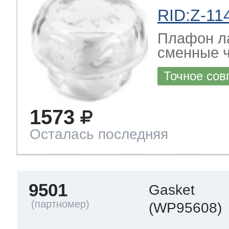
RID:Z-11
Плафон л
сменные ч
Точное сов
1573
Осталась последняя
9501
Gasket
(WP95608)