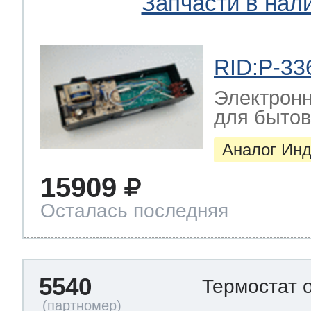
Запчасти в нал
RID:P-33
Электрон
для бытово
Аналог Инд
15909
Осталась последняя
5540
Термостат 