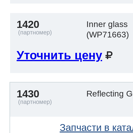
1420
т Thor
Inner glass
(WP71663)
Уточнить цену
т Kuppersbusch
1430
Reflecting 
Запчасти в ката