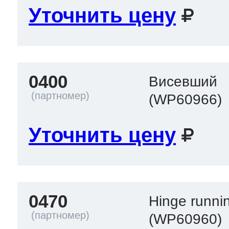
Уточнить цену
 Whirlpool
0400
Висевший
ns
т Ardo
(WP60966)
Уточнить цену
т Candy
 Miele
0470
Hinge runn
(WP60960)