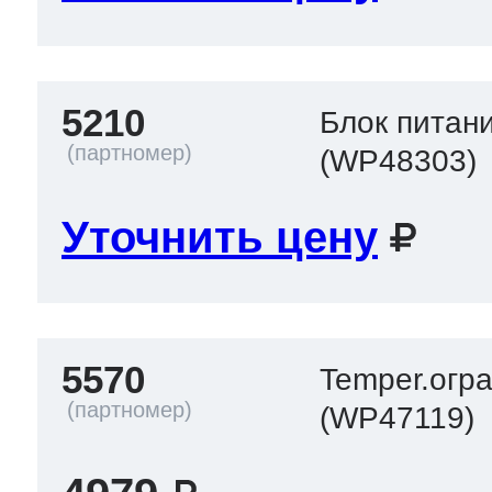
5210
Блок питан
(WP48303)
Уточнить цену
5570
Temper.огр
(WP47119)