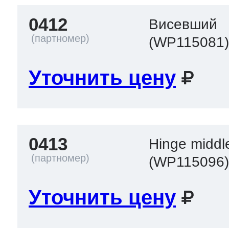
ool
т Beko
0412
Висевший
(WP115081
ool
i
т GE
Уточнить цену
i
т Gaggenau
0413
Hinge middl
(WP115096
 Neff
Уточнить цену
т Smeg