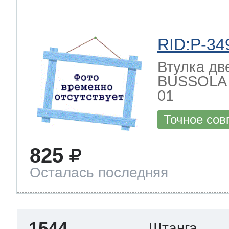
RID:P-34
Втулка дв
BUSSOLA 
01
Точное сов
825
Осталась последняя
1544
Штанга