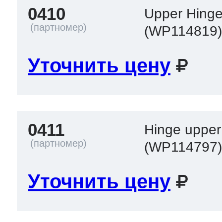
0410
Upper Hinge 
(WP114819
 Whirlpool
Уточнить цену
ns
т Ardo
0411
Hinge upper 
т Candy
(WP114797
Уточнить цену
 Miele