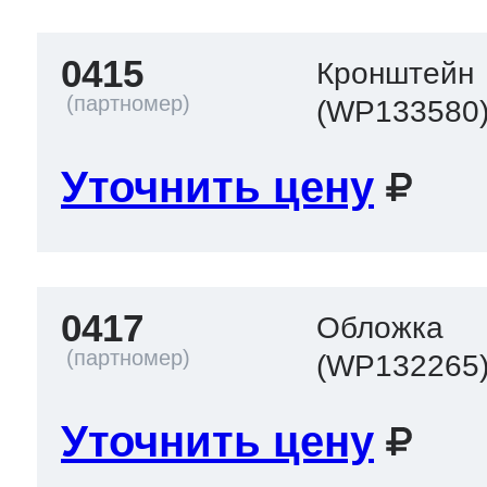
0415
Кронштейн
т Thor
(WP133580
Уточнить цену
т Kuppersbusch
0417
Обложка
(WP132265
Уточнить цену