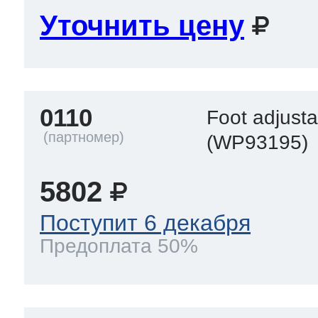
Уточнить цену
 Whirlpool
0110
Foot adjusta
ns
т Ardo
(WP93195)
5802
т Candy
Поступит 6 декабря
Предоплата 50%
 Miele