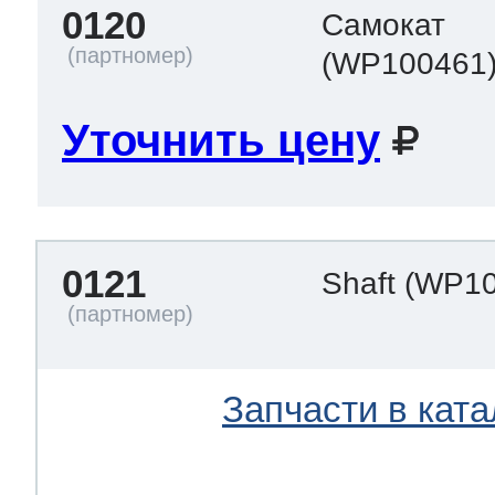
0120
ool
т Beko
Самокат
(WP100461
Уточнить цену
ool
i
т GE
i
т Gaggenau
0121
Shaft
(WP10
 Neff
Запчасти в ката
т Smeg