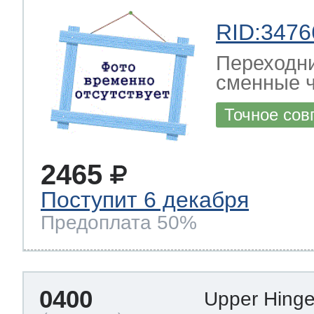
RID:3476
т Thor
Переходни
сменные ч
Точное сов
т Kuppersbusch
2465
Поступит 6 декабря
Предоплата 50%
0400
Upper Hinge