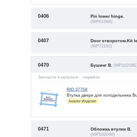
0406
Pin lower hinge.
(WP61068)
0407
Door отворотом.Kit le
(WP71182)
0470
Бушинг В.
(WP102085
Запчасти в каталоге:
, перейти
RID:37758
Втулка двери для холодильника Bushi
Аналог Индезит
0471
Обложка втулки В.
(WP102098)