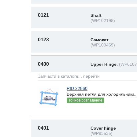
0121
Shaft
(WP102198)
0123
Самокат.
(WP100469)
0400
Upper Hinge.
(WP6107
Запчасти в каталоге:
, перейти
RID:22860
Верхняя петля для холодильника, 
Точное совпадение
0401
Cover hinge
(WP93535)