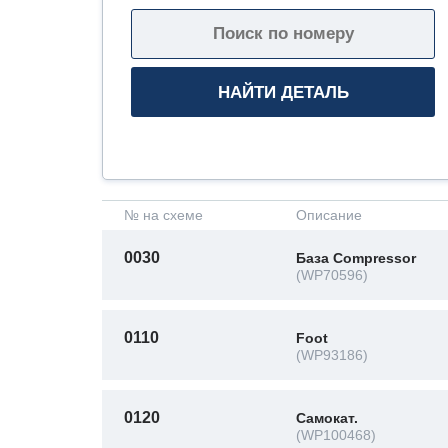
№ на схеме
Описание
0030
База Compressor
(WP70596)
0110
Foot
(WP93186)
0120
Самокат.
(WP100468)