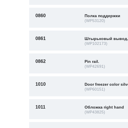
0860
Полка поддержки
(WP53120)
0861
Штырьковый вывод
(WP102173)
0862
Pin rail.
(WP42691)
1010
Door freezer color silv
(WP60151)
1011
Обложка right hand
(WP43825)