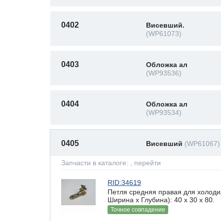
0402
Висевший.
(WP61073)
0403
Обложка ал
(WP93536)
0404
Обложка ал
(WP93534)
0405
Висевший
(WP61067)
Запчасти в каталоге:
, перейти
RID:34619
Петля средняя правая для холоди
Ширина х Глубина): 40 x 30 х 80.
Точное совпадение