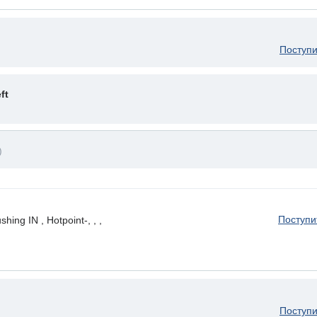
Поступи
ft
)
Поступи
ng IN , Hotpoint-, , ,
Поступи