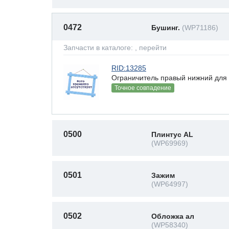
0472
Бушинг.
(WP71186)
Запчасти в каталоге:
, перейти
RID:13285
Ограничитель правый нижний для 
Точное совпадение
0500
Плинтус AL
(WP69969)
0501
Зажим
(WP64997)
0502
Обложка ал
(WP58340)