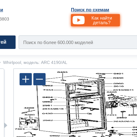
ии
Поиск по схемам
Как найти
33803
деталь?
тей
•
Whirlpool, модель: ARC 4190/AL