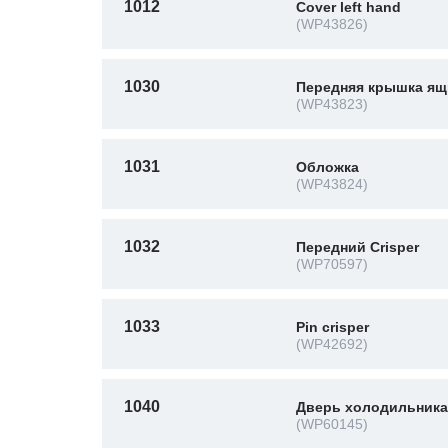
1012
Cover left hand
(WP43826)
1030
Передняя крышка ящ
(WP43823)
1031
Обложка
(WP43824)
1032
Передний Crisper
(WP70597)
1033
Pin crisper
(WP42692)
1040
Дверь холодильника. 
(WP60145)