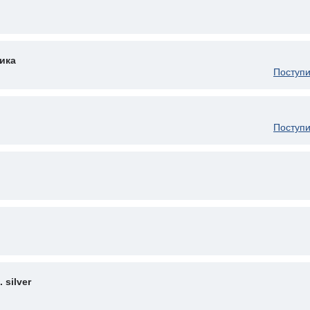
ика
Поступи
Поступи
silver