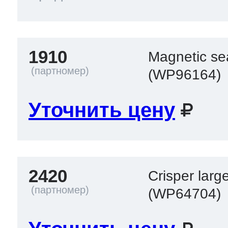
1910
Magnetic se
(WP96164)
Уточнить цену
2420
Crisper larg
(WP64704)