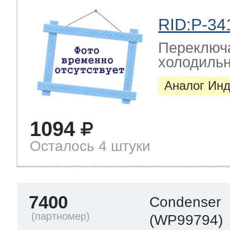
RID:P-34
Переключа
холодильни
Аналог Инд
1094
Осталось 4 штуки
7400
Condenser
(WP99794)