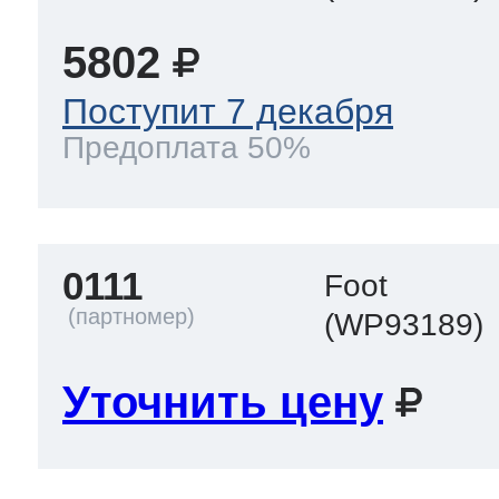
ool
т Beko
5802
Поступит 7 декабря
ool
i
т GE
Предоплата 50%
i
т Gaggenau
0111
Foot
(WP93189)
 Neff
Уточнить цену
т Smeg