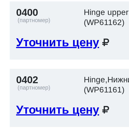
0400
Hinge upper
(WP61162)
т Thor
Уточнить цену
т Kuppersbusch
0402
Hinge,Нижн
(WP61161)
Уточнить цену