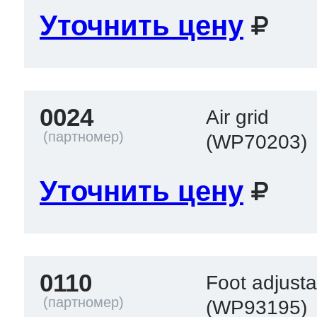
Уточнить цену
 Whirlpool
0024
Air grid
ns
т Ardo
(WP70203)
Уточнить цену
т Candy
 Miele
0110
Foot adjusta
(WP93195)