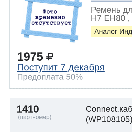
ool
т Beko
Ремень д
H7 EH80 , H
Аналог Инд
ool
i
т GE
1975
i
т Gaggenau
Поступит 7 декабря
Предоплата 50%
 Neff
1410
Connect.каб
(WP108105
т Smeg