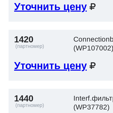
Уточнить цену
т Thor
1420
Connectionb
т Kuppersbusch
(WP107002
Уточнить цену
1440
Interf.филь
(WP37782)