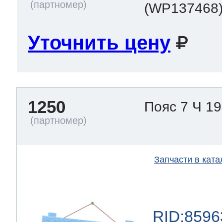
(WP137468
 Whirlpool
Уточнить цену
ns
т Ardo
1250
Пояс 7 Ч 19
т Candy
Запчасти в ката
 Miele
RID:8596