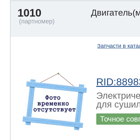
1010
Двигатель(
a
a
a
т Siemens
ens
pool
ens
ens
Запчасти в ката
 Indesit
si
ens
ens
ens
g
rsbusch
 Ariston
RID:8898
ens
ens
ens
Электриче
для суши
rsbusch
eld
 Merloni
Точное сов