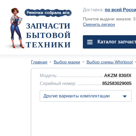
Доставка:
по всей Росс
Пунктов выдачи заказов: 
ЗАПЧАСТИ
Сменить регион
БЫТОВОЙ
Каталог запчас
ТЕХНИКИ
Главная
•
Выбор марки
•
Выбор схемы Whirlpool
Модель:
AKZM 830/IX
Серийный номер:
852583029005