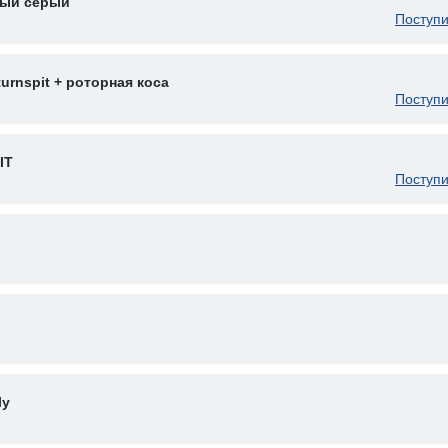
ный серый
Поступи
urnspit + роторная коса
Поступи
IT
Поступи
ly