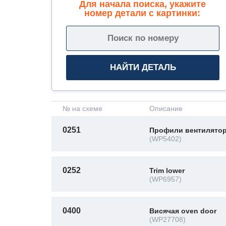
Для начала поиска, укажите
номер детали с картинки:
№ на схеме
Описание
0251
Профили вентилято
(WP5402)
0252
Trim lower
(WP6957)
0400
Висячая oven door
(WP27708)