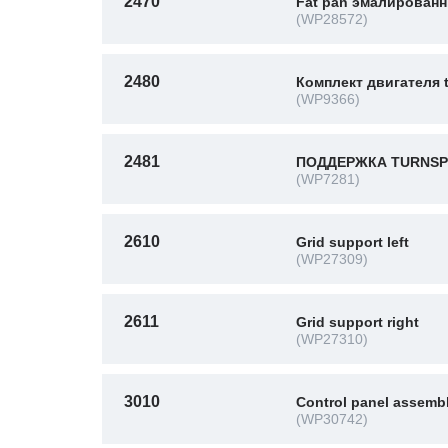
2470
Fat pan эмалирован
(WP28572)
2480
Комплект двигателя t
(WP9366)
2481
ПОДДЕРЖКА TURNSP
(WP7281)
2610
Grid support left
(WP27309)
2611
Grid support right
(WP27310)
3010
Control panel assemb
(WP30742)