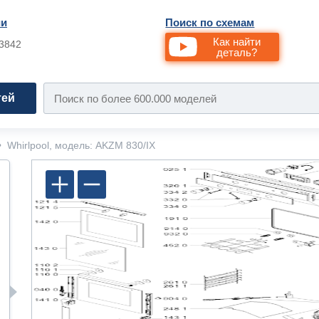
ии
Поиск по схемам
Как найти
33842
деталь?
тей
•
Whirlpool, модель: AKZM 830/IX