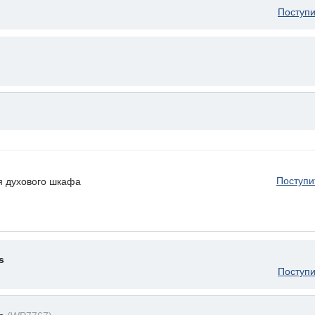
Поступи
Поступи
я духового шкафа
s
Поступи