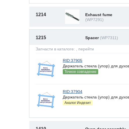
1214
Exhaust fume
(WP7291)
1215
Spacer
(WP7311)
Запчасти в каталоге:
, перейти
RID:37905
Держатель стекла (упор) для духо
Точное совпадение
RID:37904
Держатель стекла (упор) для дух
Аналог Индезит
1410