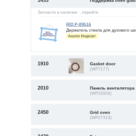
1433
Поддержка oven gla
Запчасти в наличии:
, перейти
RID:P-89516
Держатель стекла для духового шкаф
Аналог Индезит
1910
Gasket door
(WP7177)
2010
Панель вентилятора
(WP15926)
2450
Grid oven
(WP27313)