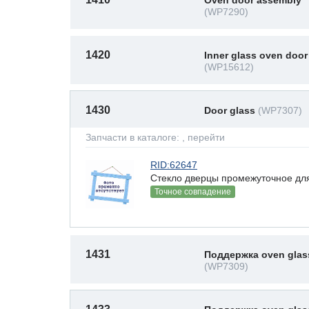
Oven door assembly
(WP7290)
1420
Inner glass oven door
(WP15612)
1430
Door glass
(WP7307)
Запчасти в каталоге:
, перейти
RID:62647
Стекло дверцы промежуточное дл
Точное совпадение
1431
Поддержка oven glas
(WP7309)