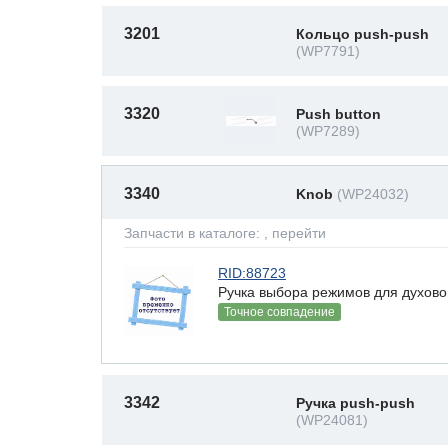
3201
Кольцо push-push
(WP7791)
3320
Push button
(WP7289)
3340
Knob
(WP24032)
Запчасти в каталоге:
, перейти
RID:88723
Ручка выбора режимов для духово
Точное совпадение
3342
Ручка push-push
(WP24081)