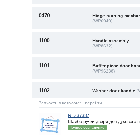
0470
Hinge running mecha
(WP6949)
1100
Handle assembly
(WP8632)
1101
Buffer piece door han
(WP96238)
1102
Washer door handle
(
Запчасти в каталоге:
, перейти
RID:37337
Шайба ручки двери для духового 
Точное совпадение