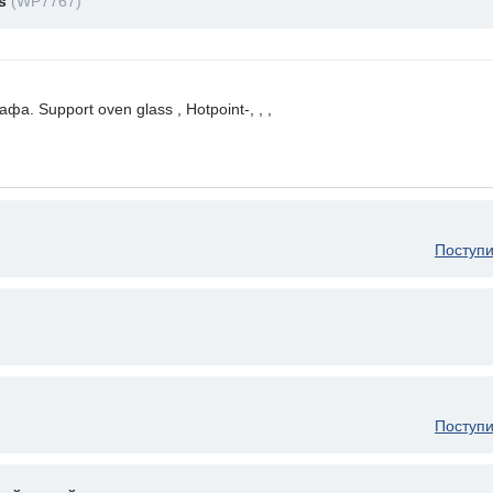
ss
(WP7767)
а. Support oven glass , Hotpoint-, , ,
Поступи
Поступи