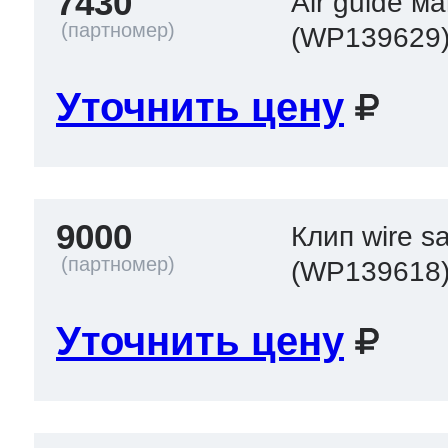
7430
Air guide м
(WP139629
Уточнить цену
9000
Клип wire sa
(WP139618
Уточнить цену