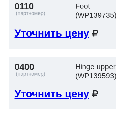
0110
Foot
(WP139735
 Whirlpool
Уточнить цену
ns
т Ardo
0400
Hinge upper
т Candy
(WP139593
Уточнить цену
 Miele