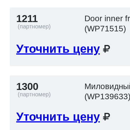
1211
Door inner 
т Thor
(WP71515)
Уточнить цену
т Kuppersbusch
1300
Миловидны
(WP139633
Уточнить цену