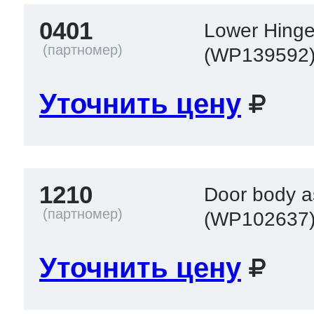
ool
т Beko
0401
Lower Hing
(WP139592
ool
i
т GE
Уточнить цену
i
т Gaggenau
1210
Door body a
(WP102637
 Neff
Уточнить цену
т Smeg