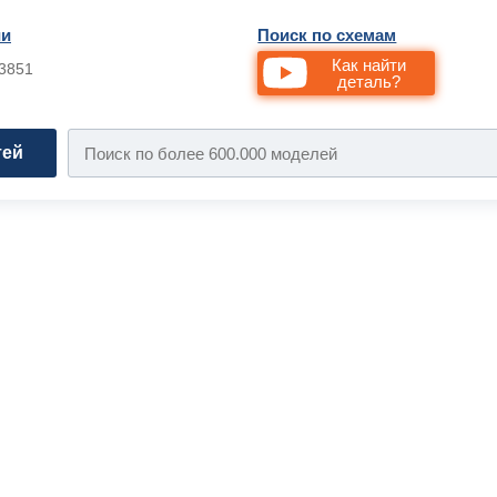
ии
Поиск по схемам
Как найти
33851
деталь?
тей