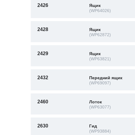
2426
Ящик
(WP64026)
2428
Ящик
(WP62872)
2429
Ящик
(WP63821)
2432
Передний ящик
(WP69097)
2460
Лоток
(WP63077)
2630
Гид
(WP93884)