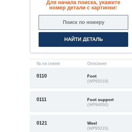
Для начала поиска, укажите
номер детали с картинки:
№ на схеме
Описание
0110
Foot
(WP93218)
0111
Foot support
(WP94050)
0121
Weel
(WP93215)