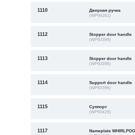
1110
Дверная ручка
(WP94261)
1112
Stopper door handle
(WP93399)
1113
Stopper door handle
(WP93398)
1114
Support door handle
(WP93396)
1115
Суппорт
(WP93429)
1117
Nameplate WHIRLPO