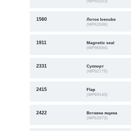
(WP91033)
1560
Лоток Icecube
(WP62506)
1911
Magnetic seal
(WP96594)
2331
Суппорт
(WP92775)
2415
Flap
(WP69143)
2422
Вставка ящика
(WP62873)