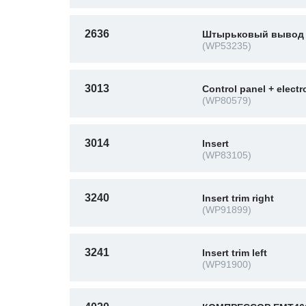
2636
Штырьковый вывод
(WP53235)
3013
Control panel + electr
(WP80579)
3014
Insert
(WP83105)
3240
Insert trim right
(WP91899)
3241
Insert trim left
(WP91900)