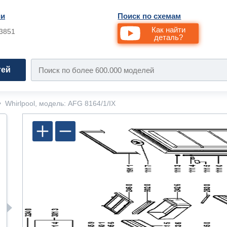
ии
Поиск по схемам
Как найти
33851
деталь?
тей
•
Whirlpool, модель: AFG 8164/1/IX