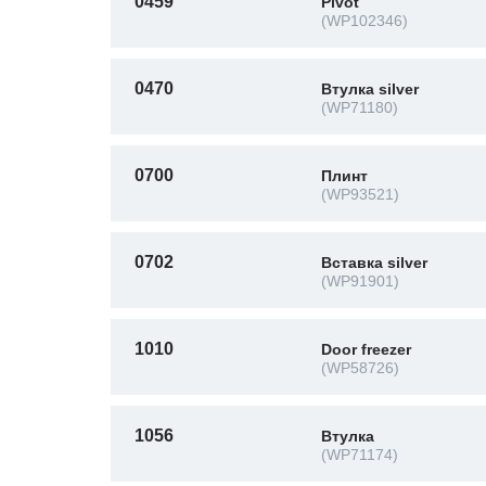
0459
Pivot
(WP102346)
0470
Втулка silver
(WP71180)
0700
Плинт
(WP93521)
0702
Вставка silver
(WP91901)
1010
Door freezer
(WP58726)
1056
Втулка
(WP71174)