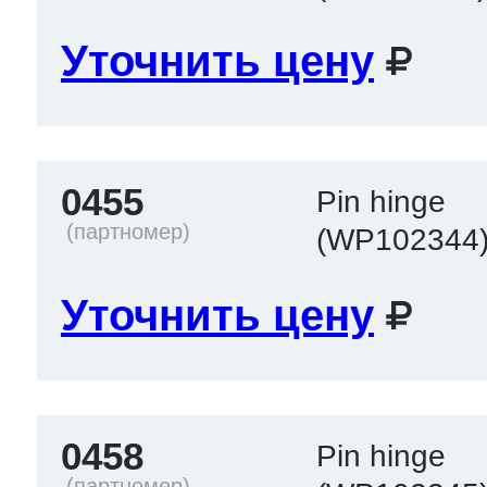
ool
т Beko
Уточнить цену
ool
i
т GE
0455
Pin hinge
(WP102344
i
т Gaggenau
Уточнить цену
 Neff
0458
Pin hinge
т Smeg