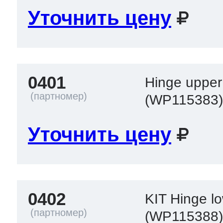
Уточнить цену
 Whirlpool
0401
Hinge upper
ns
т Ardo
(WP115383
Уточнить цену
т Candy
 Miele
0402
KIT Hinge l
(WP115388