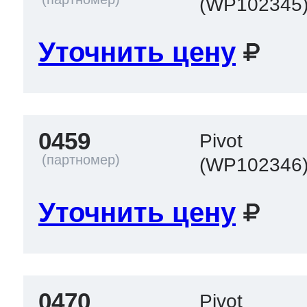
(WP102345
Уточнить цену
т Thor
т Kuppersbusch
0459
Pivot
(WP102346
Уточнить цену
0470
Pivot