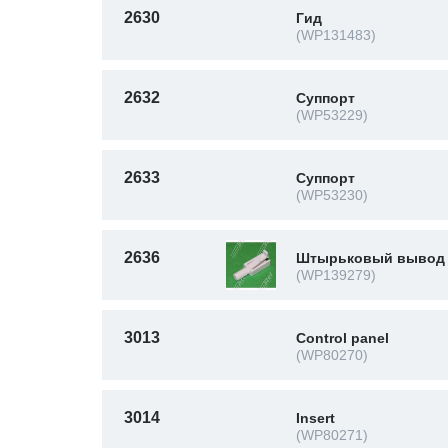
2630
Гид
(WP131483)
2632
Суппорт
(WP53229)
2633
Суппорт
(WP53230)
2636
Штырьковый вывод
(WP139279)
3013
Control panel
(WP80270)
3014
Insert
(WP80271)