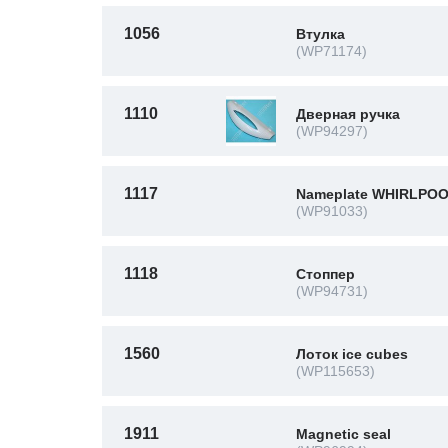
1056
Втулка
(WP71174)
1110
Дверная ручка
(WP94297)
1117
Nameplate WHIRLPO
(WP91033)
1118
Стоппер
(WP94731)
1560
Лоток ice cubes
(WP115653)
1911
Magnetic seal