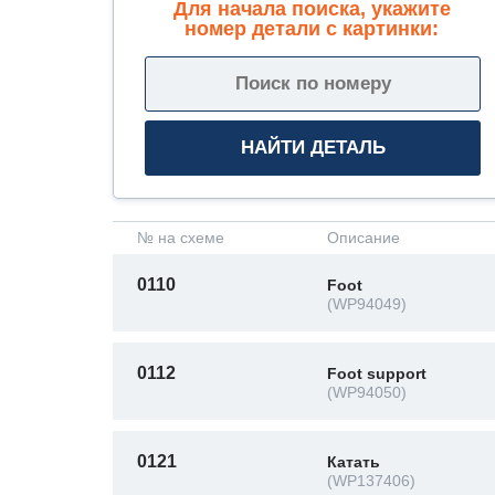
Для начала поиска, укажите
номер детали с картинки:
№ на схеме
Описание
0110
Foot
(WP94049)
0112
Foot support
(WP94050)
0121
Катать
(WP137406)