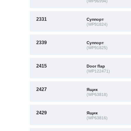
(WP96994)
2331
Суппорт
(WP91824)
2339
Суппорт
(WP91825)
2415
Door flap
(WP122471)
2427
Ящик
(WP63818)
2429
Ящик
(WP63816)