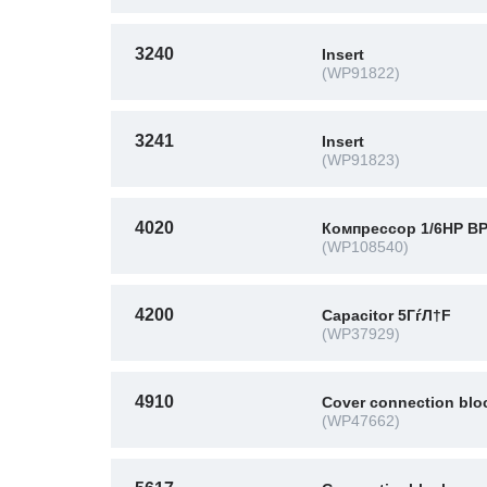
3240
Insert
(WP91822)
3241
Insert
(WP91823)
4020
Компрессор 1/6HP BPE
(WP108540)
4200
Capacitor 5ГѓЛ†F
(WP37929)
4910
Cover connection blo
(WP47662)