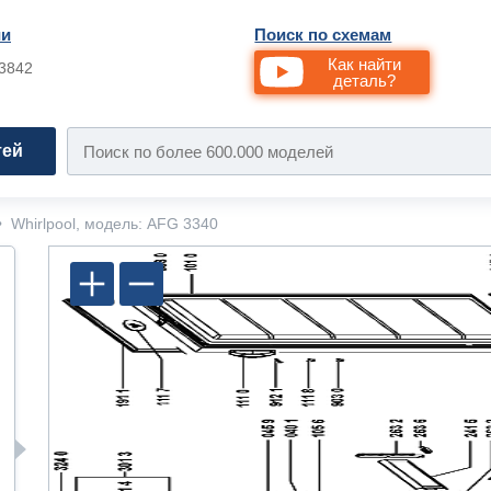
ии
Поиск по схемам
Как найти
33842
деталь?
тей
•
Whirlpool, модель: AFG 3340