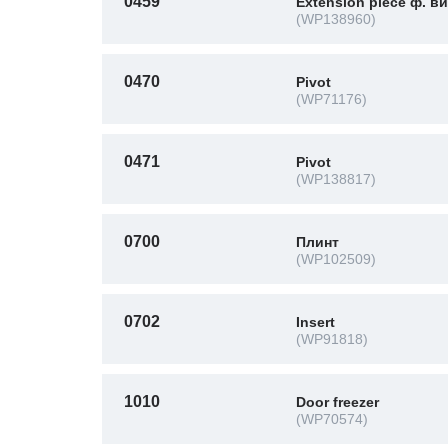
0459
Extension piece ф. в
(WP138960)
0470
Pivot
(WP71176)
0471
Pivot
(WP138817)
0700
Плинт
(WP102509)
0702
Insert
(WP91818)
1010
Door freezer
(WP70574)