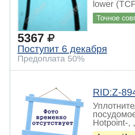
lower (TCP
Точное сов
5367
Поступит 6 декабря
Предоплата 50%
RID:Z-89
Уплотните
посудомое
Hotpoint-, ,