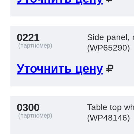
ool
т Beko
0221
ool
i
т GE
Side panel, r
(WP65290)
Уточнить цену
i
т Gaggenau
 Neff
0300
Table top w
(WP48146)
т Smeg