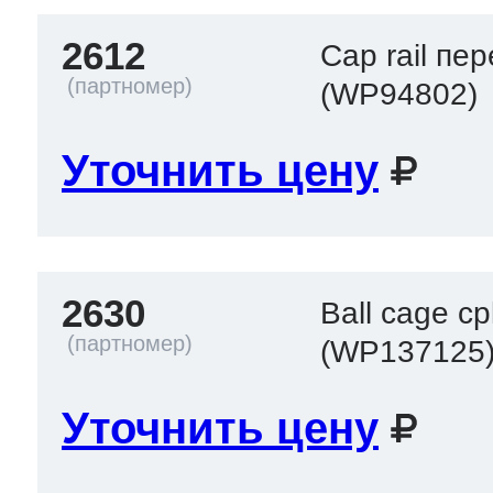
2612
Cap rail пе
(WP94802)
Уточнить цену
2630
Ball cage cp
(WP137125
Уточнить цену