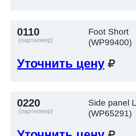
 Whirlpool
0110
Foot Short
(WP99400)
ns
т Ardo
Уточнить цену
т Candy
0220
Side panel 
 Miele
(WP65291)
Уточнить цену