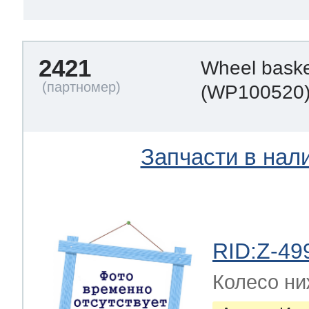
2421
Wheel baske
(WP100520
Запчасти в нал
RID:Z-49
Колесо ниж