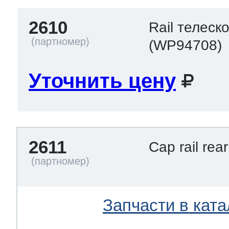
2610
Rail телеск
(WP94708)
Уточнить цену
2611
Cap rail re
Запчасти в ката