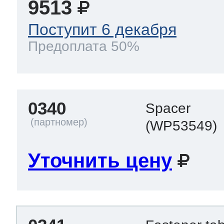
9513
Поступит 6 декабря
т Thor
Предоплата 50%
т Kuppersbusch
0340
Spacer
(WP53549)
Уточнить цену