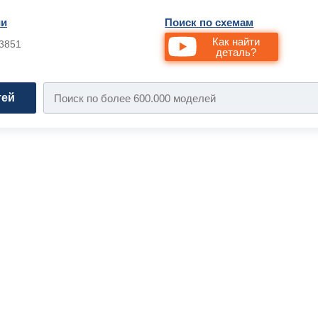
ии
Поиск по схемам
Как найти
33851
деталь?
тей