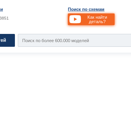
ии
Поиск по схемам
Как найти
33851
деталь?
тей