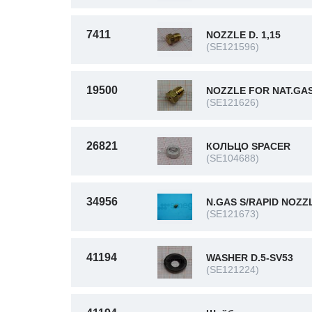
7411
NOZZLE D. 1,15
(SE121596)
19500
NOZZLE FOR NAT.GAS
(SE121626)
26821
КОЛЬЦО SPACER
(SE104688)
34956
N.GAS S/RAPID NOZZL
(SE121673)
41194
WASHER D.5-SV53
(SE121224)