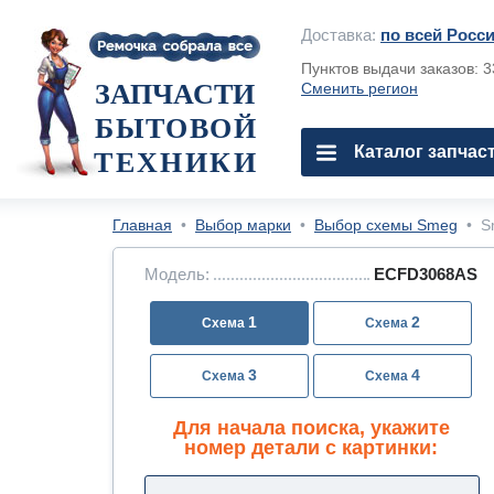
Доставка:
по всей Росс
Пунктов выдачи заказов: 
ЗАПЧАСТИ
Сменить регион
БЫТОВОЙ
Каталог запчас
ТЕХНИКИ
Главная
•
Выбор марки
•
Выбор схемы Smeg
•
S
Модель:
ECFD3068AS
1
2
3
4
Для начала поиска, укажите
номер детали с картинки: