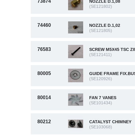
73874
NOZZLE D.1,08
(SE121802)
74460
NOZZLE D.1,02
(SE121805)
76583
SCREW M5X45 TSC Z
(SE121411)
80005
GUIDE FRAME FIX.BU
(SE120926)
80014
FAN 7 VANES
(SE101434)
80212
CATALYST CHIMNEY
(SE103068)