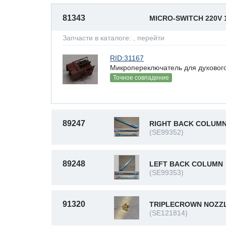
81343
MICRO-SWITCH 220V 
Запчасти в каталоге:
, перейти
RID:31167
Микропереключатель для духово
Точное совпадение
89247
RIGHT BACK COLUM
(SE99352)
89248
LEFT BACK COLUMN
(SE99353)
91320
TRIPLECROWN NOZZ
(SE121814)