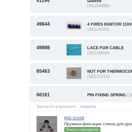
41194
Шайба
(SE104489)
49644
4 FIRES IGNITOR 110V
(SE118224)
49898
LACE FOR CABLE
(SE116656)
65463
NUT FOR THERMOCO
(SE121512)
66161
PIN FIXING SPRING
(S
Запчасти в каталоге:
, перейти
RID:31509
Пружина фиксации стекла для дух
Точное совпадение