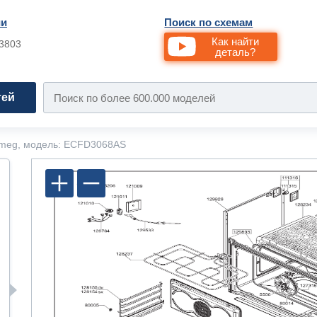
ии
Поиск по схемам
Как найти
33803
деталь?
тей
meg, модель: ECFD3068AS