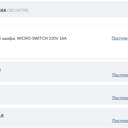
16A
(SE118799)
Поступи
го шкафа. MICRO-SWITCH 220V 16A
N
Поступи
Поступи
LE
Поступи