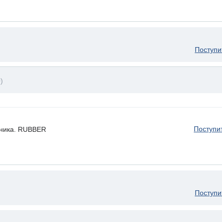
Поступи
)
Поступи
ьника. RUBBER
Поступи