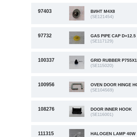
97403
ВИНТ M4X8
(SE121454)
97732
GAS PIPE CAP D=12.5
(SE117129)
100337
GRID RUBBER P755X1
(SE115020)
100956
OVEN DOOR HINGE 
(SE104569)
108276
DOOR INNER HOOK
(SE116001)
111315
HALOGEN LAMP 40W 