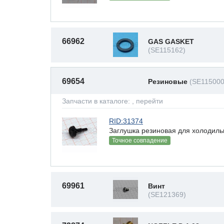
66962
GAS GASKET
(SE115162)
69654
Резиновые
(SE115000
Запчасти в каталоге:
, перейти
RID:31374
Заглушка резиновая для холодил
Точное совпадение
69961
Винт
(SE121369)