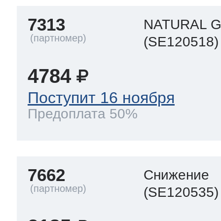
7313
NATURAL G
 Whirlpool
(SE120518)
4784
ns
т Ardo
Поступит 16 ноября
Предоплата 50%
т Candy
7662
Снижение
 Miele
(SE120535)