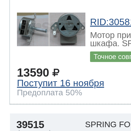
RID:3058
Мотор при
шкафа. S
Точное сов
13590
Поступит 16 ноября
Предоплата 50%
39515
SPRING F