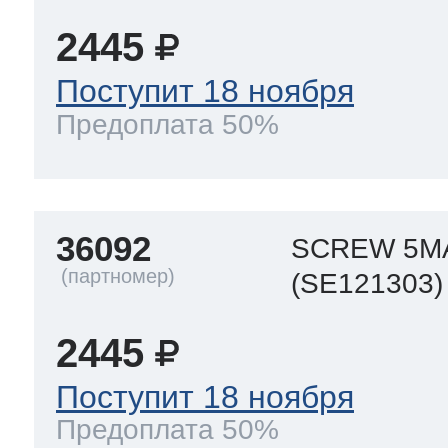
eld
i
т LG
2445
pool
pool
pool
Поступит 18 ноября
i
т Daewoo
Предоплата 50%
si
pool
si
pool
si
pool
т Samsung
36092
pool
si
pool
pool
si
si
SCREW 5M
(SE121303)
т Sharp
si
si
si
2445
Поступит 18 ноября
ns
т Gorenje
Предоплата 50%