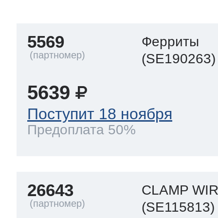
a
a
a
т Siemens
5569
Ферриты
(SE190263)
ens
pool
ens
ens
 Indesit
5639
si
ens
ens
ens
Поступит 18 ноября
g
rsbusch
 Ariston
Предоплата 50%
ens
ens
ens
rsbusch
eld
 Merloni
26643
CLAMP WIR
(SE115813)