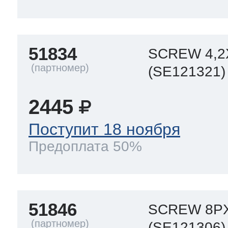
 Whirlpool
51834
SCREW 4,2
(SE121321)
ns
т Ardo
2445
Поступит 18 ноября
т Candy
Предоплата 50%
 Miele
51846
SCREW 8PX
(SE121306)