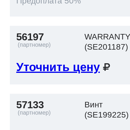
Предоплата 50%
т Thor
56197
WARRANTY
(SE201187)
т Kuppersbusch
Уточнить цену
57133
Винт
(SE199225)