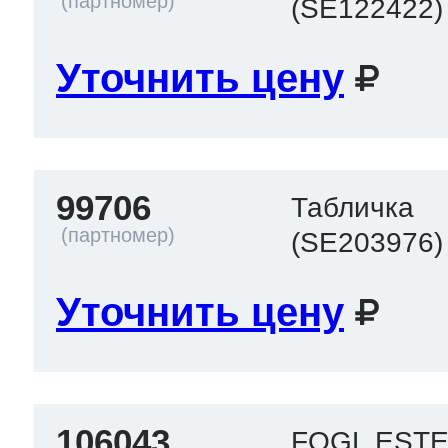
(SE122422)
Уточнить цену
99706
Табличка
(SE203976)
Уточнить цену
106043
FOGL EST