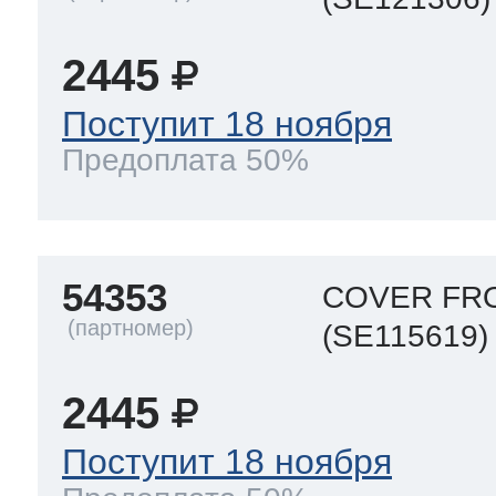
ool
т Beko
2445
Поступит 18 ноября
ool
i
т GE
Предоплата 50%
i
т Gaggenau
54353
COVER FR
(SE115619)
 Neff
2445
Поступит 18 ноября
т Smeg