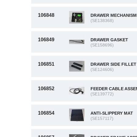
106848
DRAWER MECHANISM
(SE138368)
106849
DRAWER GASKET
(SE158696)
106851
DRAWER SIDE FILLET
(SE124606)
106852
FEEDER CABLE ASSE
(SE139772)
106854
ANTI-SLIPPERY MAT
(SE157117)