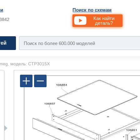
ии
Поиск по схемам
Как найти
33842
деталь?
тей
meg, модель: CTP3015X