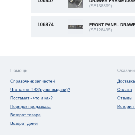
106857
DRAWER FRAME ASS
(SE138369)
106874
FRONT PANEL DRAW
(SE128495)
Помощь
Оказани
Справочник запчастей
Доставка
Что такое ПВЗ(пункт выдачи)?
Оплата
Постамат - что и как?
Отзывы
Порядок предзаказа
История 
Возврат товара
Возврат денег