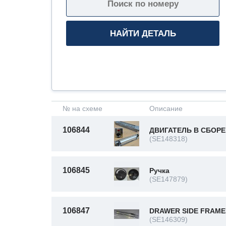
№ на схеме
Описание
106844
ДВИГАТЕЛЬ В СБОРЕ
(SE148318)
106845
Ручка
(SE147879)
106847
DRAWER SIDE FRAME
(SE146309)