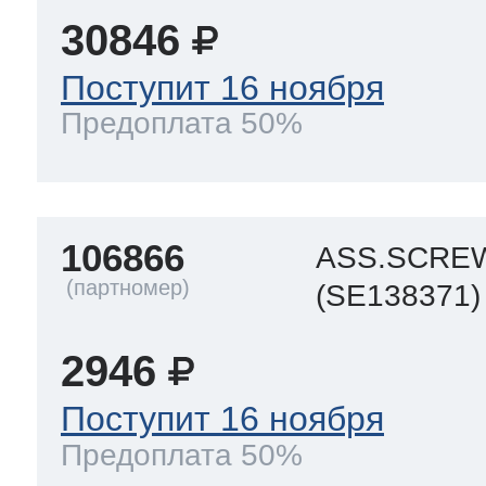
30846
 Whirlpool
Поступит 16 ноября
Предоплата 50%
ns
т Ardo
106866
ASS.SCRE
т Candy
(SE138371)
2946
 Miele
Поступит 16 ноября
Предоплата 50%