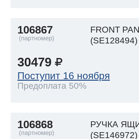
ool
т Beko
106867
FRONT PA
ool
i
т GE
(SE128494)
30479
i
т Gaggenau
Поступит 16 ноября
Предоплата 50%
 Neff
106868
РУЧКА ЯЩ
т Smeg
(SE146972)