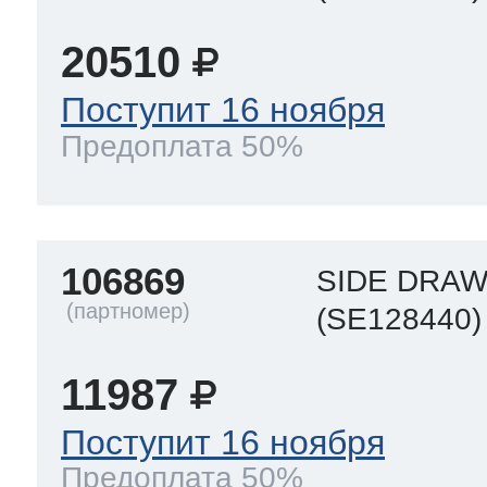
20510
т Thor
Поступит 16 ноября
Предоплата 50%
т Kuppersbusch
106869
SIDE DRAW
(SE128440)
11987
Поступит 16 ноября
Предоплата 50%