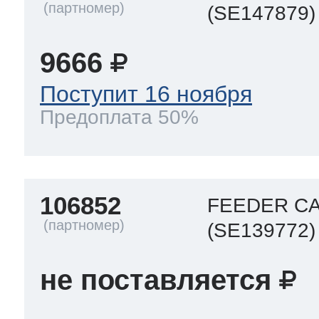
(SE147879)
a
a
a
т Siemens
9666
ens
pool
ens
ens
Поступит 16 ноября
 Indesit
Предоплата 50%
si
ens
ens
ens
g
rsbusch
 Ariston
106852
ens
ens
ens
FEEDER C
(SE139772)
rsbusch
eld
 Merloni
не поставляется