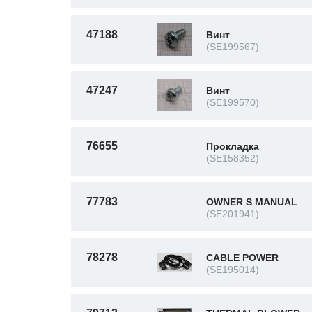
47188
Винт
(SE199567)
47247
Винт
(SE199570)
76655
Прокладка
(SE158352)
77783
OWNER S MANUAL
(SE201941)
78278
CABLE POWER
(SE195014)