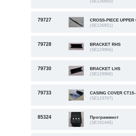
(SE126850)
79727
CROSS-PIECE UPPER 
(SE126851)
79728
BRACKET RHS
(SE129965)
79730
BRACKET LHS
(SE129966)
79733
CASING COVER CT15-
(SE123707)
85324
Программист
(SE191445)