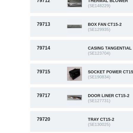
79712
THERMAL BLOWER
(SE148229)
79713
BOX FAN CT15-2
(SE129935)
79714
CASING TANGENTIAL
(SE123704)
79715
SOCKET POWER CT15
(SE190834)
79717
DOOR LINER CT15-2
(SE127731)
79720
TRAY CT15-2
(SE130025)