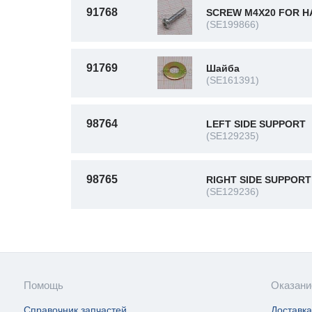
91768
SCREW M4X20 FOR H
(SE199866)
91769
Шайба
(SE161391)
98764
LEFT SIDE SUPPORT
(SE129235)
98765
RIGHT SIDE SUPPORT
(SE129236)
Помощь
Оказани
Справочник запчастей
Доставка