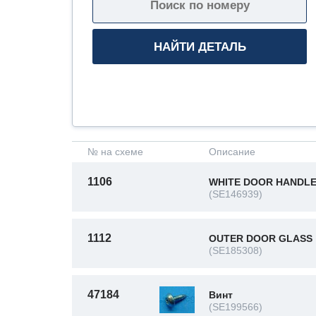
№ на схеме
Описание
1106
WHITE DOOR HANDL
(SE146939)
1112
OUTER DOOR GLASS
(SE185308)
47184
Винт
(SE199566)