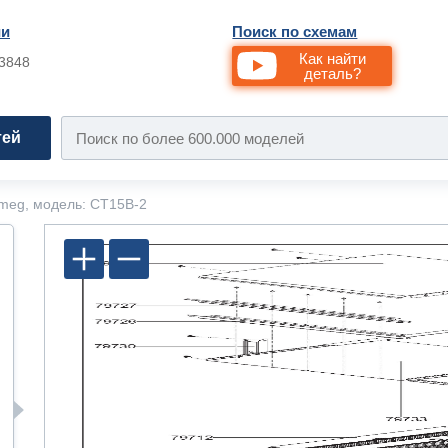
ии
Поиск по схемам
Как найти
33848
деталь?
тей
meg, модель: CT15B-2