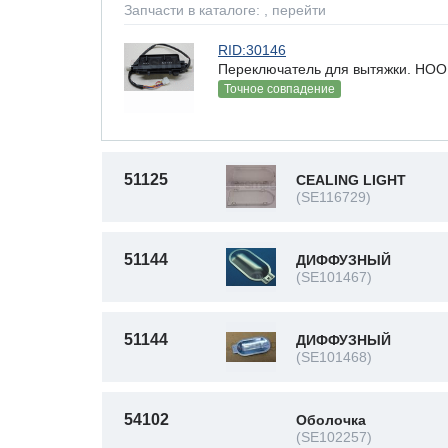
Запчасти в каталоге:
, перейти
RID:30146
Переключатель для вытяжки. H
Точное совпадение
51125
CEALING LIGHT
(SE116729)
51144
ДИФФУЗНЫЙ
(SE101467)
51144
ДИФФУЗНЫЙ
(SE101468)
54102
Оболочка
(SE102257)