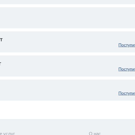
RT
Поступи
T
Поступи
Поступи
е услуг
О нас