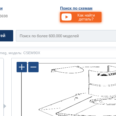
ии
Поиск по схемам
Как найти
33698
деталь?
тей
meg, модель: CSEM90X