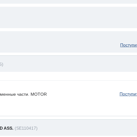
Поступи
5)
Поступи
 сменные части. MOTOR
D ASS.
(SE110417)