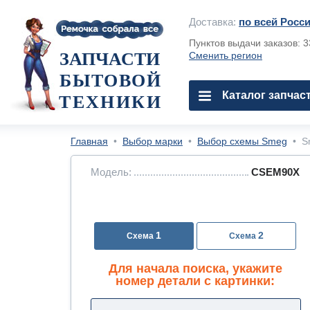
Доставка:
по всей Росс
Пунктов выдачи заказов: 
ЗАПЧАСТИ
Сменить регион
БЫТОВОЙ
Каталог запчас
ТЕХНИКИ
Главная
•
Выбор марки
•
Выбор схемы Smeg
•
S
Модель:
CSEM90X
1
2
Для начала поиска, укажите
номер детали с картинки: