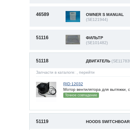
46589
OWNER S MANUAL
(SE121944)
51116
ФИЛЬТР
(SE101482)
51118
ДВИГАТЕЛЬ
(SE11783
Запчасти в каталоге:
, перейти
RID:12032
Мотор вентилятора для вытяжки,
Точное совпадение
51119
HOODS SWITCHBOAR