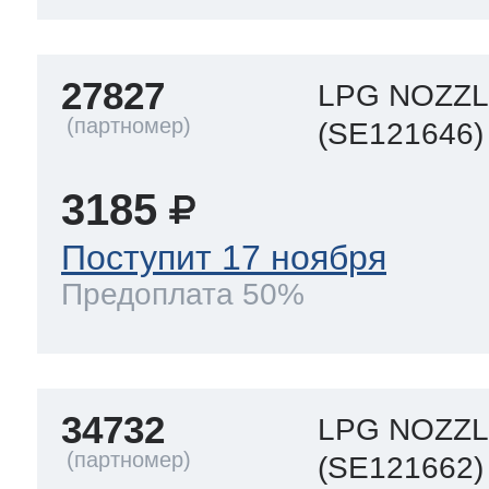
т Thor
27827
LPG NOZZL
(SE121646)
т Kuppersbusch
3185
Поступит 17 ноября
Предоплата 50%
34732
LPG NOZZL
(SE121662)