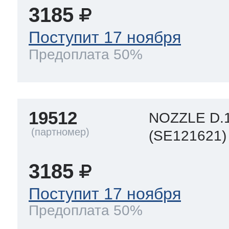
ool
т Beko
3185
Поступит 17 ноября
Предоплата 50%
ool
i
т GE
i
т Gaggenau
19512
NOZZLE D.1
(SE121621)
 Neff
3185
Поступит 17 ноября
Предоплата 50%
т Smeg