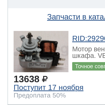
eld
i
т LG
Запчасти в ката
pool
pool
pool
i
т Daewoo
RID:2929
si
pool
si
pool
si
pool
Мотор вен
т Samsung
шкафа. 
pool
si
pool
pool
si
si
Точное сов
т Sharp
si
si
si
13638
Поступит 17 ноября
Предоплата 50%
ns
т Gorenje