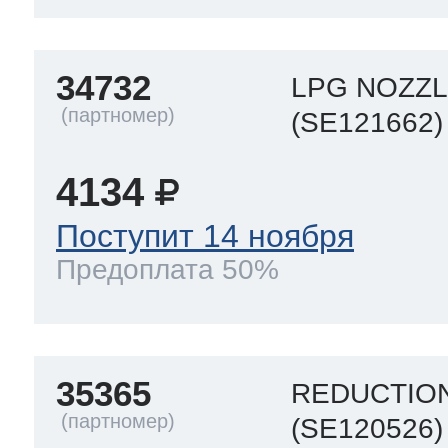
т Thor
34732
LPG NOZZL
(SE121662)
т Kuppersbusch
4134
Поступит 14 ноября
Предоплата 50%
35365
REDUCTIO
(SE120526)