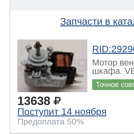
eld
i
т LG
Запчасти в ката
pool
pool
pool
i
т Daewoo
RID:2929
si
pool
si
pool
si
pool
Мотор вен
т Samsung
шкафа. 
pool
si
pool
pool
si
si
Точное сов
т Sharp
si
si
si
13638
Поступит 14 ноября
Предоплата 50%
ns
т Gorenje