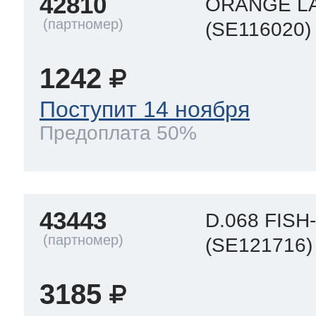
42810
ORANGE L
(SE116020)
1242
Поступит 14 ноября
Предоплата 50%
43443
D.068 FIS
(SE121716)
3185