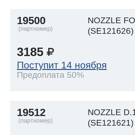
19500
 Whirlpool
NOZZLE FO
(SE121626)
3185
ns
т Ardo
Поступит 14 ноября
Предоплата 50%
т Candy
19512
 Miele
NOZZLE D.1
(SE121621)