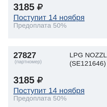
ool
т Beko
3185
Поступит 14 ноября
Предоплата 50%
ool
i
т GE
i
т Gaggenau
27827
LPG NOZZL
(SE121646)
 Neff
3185
Поступит 14 ноября
Предоплата 50%
т Smeg