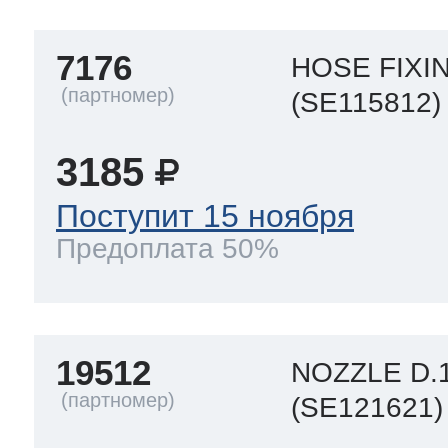
7176
 Whirlpool
HOSE FIXI
(SE115812)
3185
ns
т Ardo
Поступит 15 ноября
Предоплата 50%
т Candy
19512
 Miele
NOZZLE D.1
(SE121621)