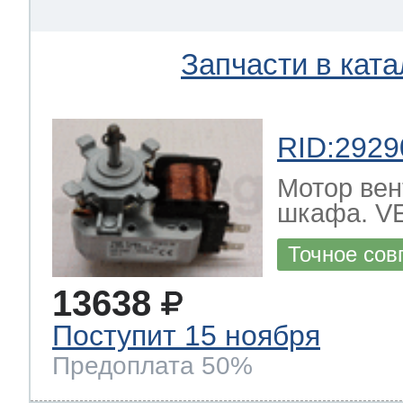
eld
i
т LG
Запчасти в ката
pool
pool
pool
i
т Daewoo
RID:2929
si
pool
si
pool
si
pool
Мотор вен
т Samsung
шкафа. 
pool
si
pool
pool
si
si
Точное сов
т Sharp
si
si
si
13638
Поступит 15 ноября
Предоплата 50%
ns
т Gorenje