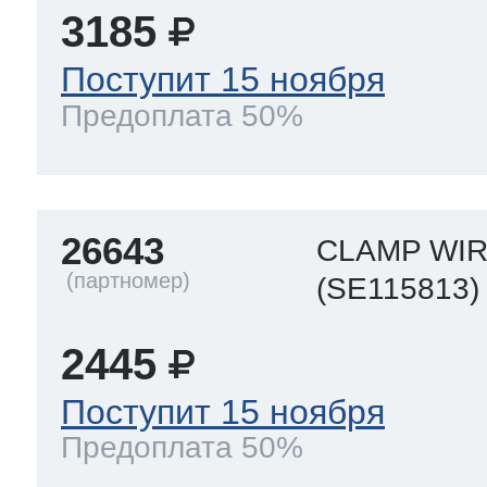
ool
т Beko
3185
Поступит 15 ноября
Предоплата 50%
ool
i
т GE
i
т Gaggenau
26643
CLAMP WIR
(SE115813)
 Neff
2445
Поступит 15 ноября
Предоплата 50%
т Smeg