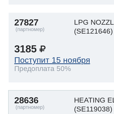
т Thor
27827
LPG NOZZL
(SE121646)
т Kuppersbusch
3185
Поступит 15 ноября
Предоплата 50%
28636
HEATING E
(SE119038)