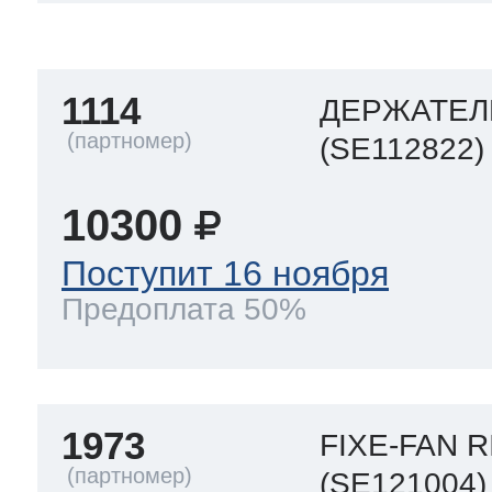
a
a
a
т Siemens
1114
ДЕРЖАТЕЛ
ens
pool
ens
ens
(SE112822)
 Indesit
10300
si
ens
ens
ens
Поступит 16 ноября
g
rsbusch
 Ariston
Предоплата 50%
ens
ens
ens
rsbusch
eld
 Merloni
1973
FIXE-FAN 
(SE121004)