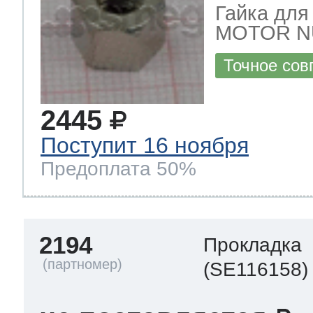
Гайка для
MOTOR N
 Whirlpool
Точное сов
2445
ns
т Ardo
Поступит 16 ноября
Предоплата 50%
т Candy
2194
Прокладка
 Miele
(SE116158)