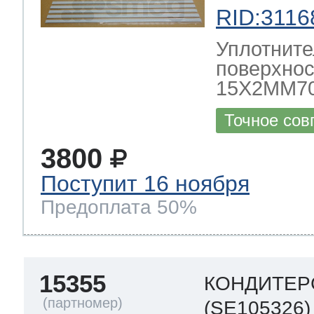
RID:3116
Уплотните
поверхно
15X2MM7
Точное сов
3800
Поступит 16 ноября
Предоплата 50%
15355
КОНДИТЕР
(SE105326)