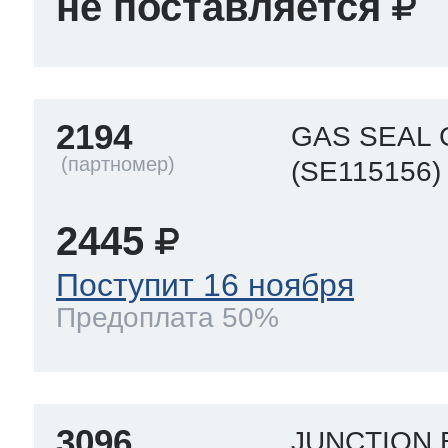
не поставляется
ool
т Beko
ool
i
т GE
2194
GAS SEAL
(SE115156)
i
т Gaggenau
2445
Поступит 16 ноября
Предоплата 50%
 Neff
т Smeg
3096
JUNCTION