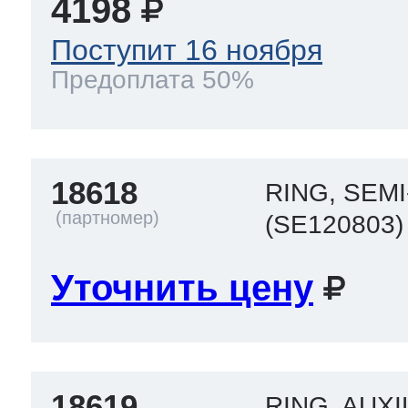
4198
Поступит 16 ноября
Предоплата 50%
18618
RING, SEMI
(SE120803)
Уточнить цену
18619
RING, AUXI