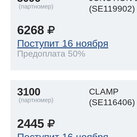
(SE119902)
т Thor
6268
Поступит 16 ноября
Предоплата 50%
т Kuppersbusch
3100
CLAMP
(SE116406)
2445
Поступит 16 ноября