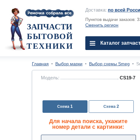
Доставка:
по всей Росс
Пунктов выдачи заказов: 
ЗАПЧАСТИ
Сменить регион
БЫТОВОЙ
Каталог запчас
ТЕХНИКИ
Главная
•
Выбор марки
•
Выбор схемы Smeg
•
S
Модель:
CS19-7
1
2
Для начала поиска, укажите
номер детали с картинки: