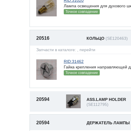
RID:31020
Лампа освещения для духового 
Точное совпадение
20516
КОЛЬЦО
(SE120463)
Запчасти в каталоге:
, перейти
RID:31462
Гайка крепления направляющей д
Точное совпадение
20594
ASS.LAMP HOLDER
(SE112795)
20594
ДЕРЖАТЕЛЬ ЛАМПЫ