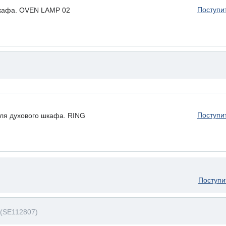
Поступи
шкафа. OVEN LAMP 02
Поступи
ля духового шкафа. RING
Поступи
(SE112807)