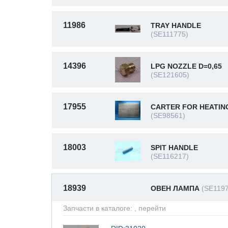
11986
TRAY HANDLE
(SE111775)
14396
LPG NOZZLE D=0,65
(SE121605)
17955
CARTER FOR HEATIN
(SE98561)
18003
SPIT HANDLE
(SE116217)
18939
ОВЕН ЛАМПА
(SE119
Запчасти в каталоге:
, перейти