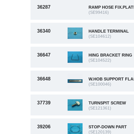
36287
RAMP HOSE FIX.PLAT
(SE99416)
36340
HANDLE TERMINAL
(SE104612)
36647
HING BRACKET RING
(SE104522)
36648
W.HOB SUPPORT FLA
(SE100046)
37739
TURNSPIT SCREW
(SE121361)
39206
STOP-DOWN PART
(SE120139)