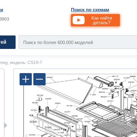
ии
Поиск по схемам
Как найти
33803
деталь?
тей
meg, модель: CS19-7