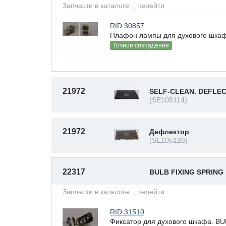
Запчасти в каталоге:
, перейти
RID:30857
Плафон лампы для духового шка
Точное совпадение
21972
SELF-CLEAN. DEFLE
(SE105114)
21972
Дефлектор
(SE105126)
22317
BULB FIXING SPRING
Запчасти в каталоге:
, перейти
RID:31510
Фиксатор для духового шкафа. B