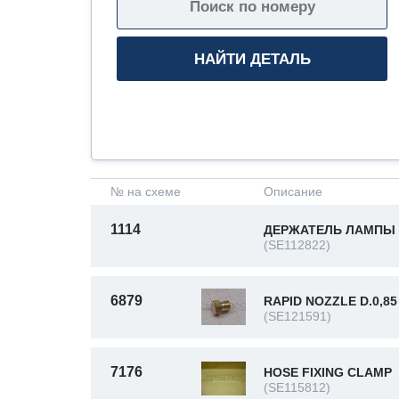
№ на схеме
Описание
1114
ДЕРЖАТЕЛЬ ЛАМПЫ
(SE112822)
6879
RAPID NOZZLE D.0,85
(SE121591)
7176
HOSE FIXING CLAMP
(SE115812)