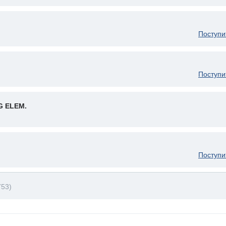
Поступи
Поступи
G ELEM.
Поступи
753)