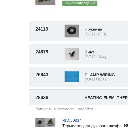
Точное совпадение
24118
Пружина
(SE121039)
24679
Винт
(SE121344)
26643
CLAMP WIRING
(SE115813)
28636
HEATING ELEM. THE
Запчасти в каталоге:
, перейти
RID:30914
Термостат для духового шкафа.