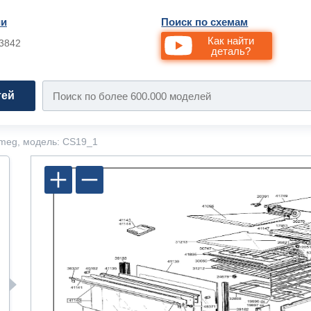
ии
Поиск по схемам
Как найти
33842
деталь?
тей
meg, модель: CS19_1