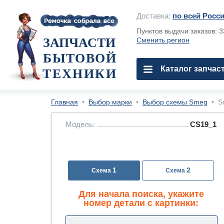
Доставка:
по всей Росс
Пунктов выдачи заказов: 
ЗАПЧАСТИ
Сменить регион
БЫТОВОЙ
Каталог запчас
ТЕХНИКИ
Главная
•
Выбор марки
•
Выбор схемы Smeg
•
S
Модель:
CS19_1
1
2
Для начала поиска, укажите
номер детали с картинки: