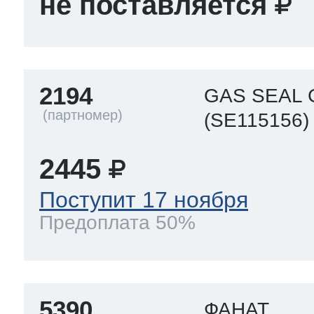
не поставляется
ool
т Beko
ool
i
т GE
2194
GAS SEAL
(SE115156)
i
т Gaggenau
2445
Поступит 17 ноября
Предоплата 50%
 Neff
т Smeg
5390
ФАНАТ