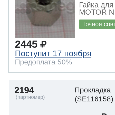
Гайка для
MOTOR N
 Whirlpool
Точное сов
2445
ns
т Ardo
Поступит 17 ноября
Предоплата 50%
т Candy
2194
Прокладка
 Miele
(SE116158)