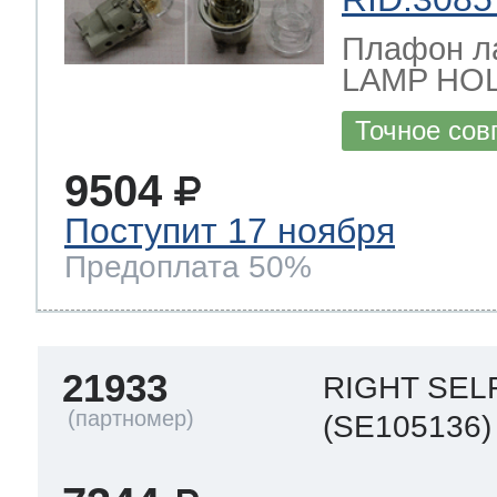
Плафон л
LAMP HO
Точное сов
9504
Поступит 17 ноября
Предоплата 50%
21933
RIGHT SEL
(SE105136)