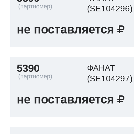
(SE104296)
т Thor
не поставляется
т Kuppersbusch
5390
ФАНАТ
(SE104297)
не поставляется