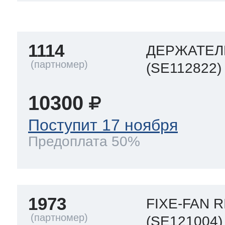
a
a
a
т Siemens
1114
ДЕРЖАТЕЛ
ens
pool
ens
ens
(SE112822)
 Indesit
10300
si
ens
ens
ens
Поступит 17 ноября
g
rsbusch
 Ariston
Предоплата 50%
ens
ens
ens
rsbusch
eld
 Merloni
1973
FIXE-FAN 
(SE121004)