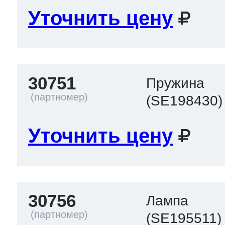
Уточнить цену
т Thor
30751
Пружина
т Kuppersbusch
(SE198430)
Уточнить цену
30756
Лампа
(SE195511)