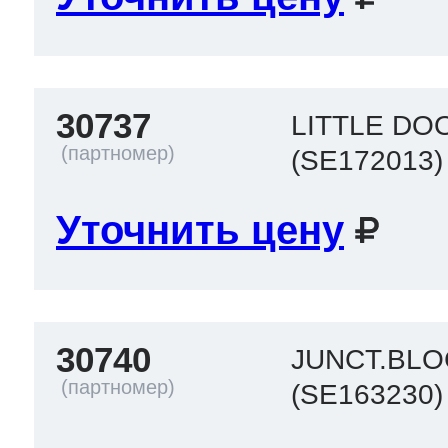
 Whirlpool
30737
LITTLE DO
(SE172013)
ns
т Ardo
Уточнить цену
т Candy
30740
JUNCT.BL
 Miele
(SE163230)