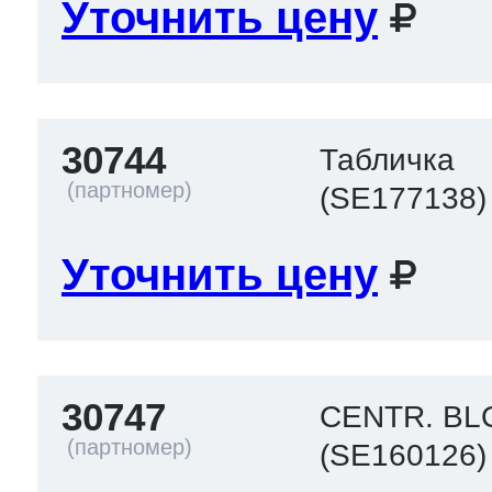
Уточнить цену
ool
т Beko
ool
i
т GE
30744
Табличка
(SE177138)
i
т Gaggenau
Уточнить цену
 Neff
30747
CENTR. BL
(SE160126)
т Smeg