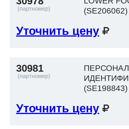
30978
LOWER FO
(SE206062)
т Thor
Уточнить цену
т Kuppersbusch
30981
ПЕРСОНА
ИДЕНТИФИ
(SE198843)
Уточнить цену