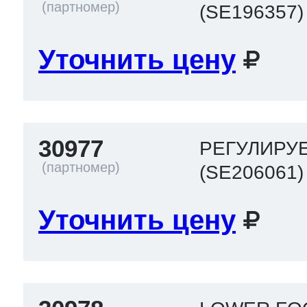
(SE196357)
ool
т Beko
Уточнить цену
ool
i
т GE
30977
РЕГУЛИРУ
i
т Gaggenau
(SE206061)
Уточнить цену
 Neff
т Smeg