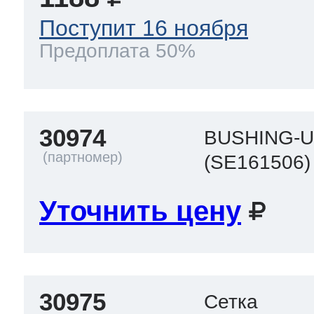
Поступит 16 ноября
 Whirlpool
Предоплата 50%
ns
т Ardo
30974
BUSHING-U
(SE161506)
т Candy
Уточнить цену
 Miele
30975
Сетка