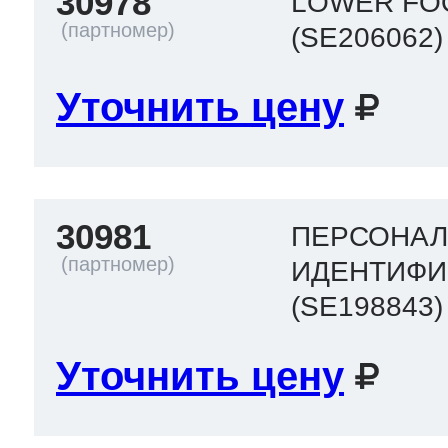
30978
LOWER FO
(SE206062)
т Thor
Уточнить цену
т Kuppersbusch
30981
ПЕРСОНА
ИДЕНТИФИ
(SE198843)
Уточнить цену