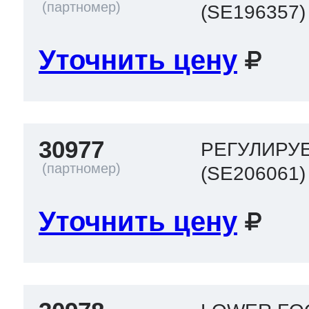
(SE196357)
ool
т Beko
Уточнить цену
ool
i
т GE
30977
РЕГУЛИРУ
i
т Gaggenau
(SE206061)
Уточнить цену
 Neff
т Smeg