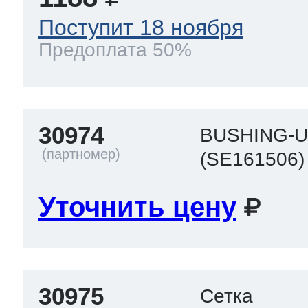
Поступит 18 ноября
 Whirlpool
Предоплата 50%
ns
т Ardo
30974
BUSHING-U
(SE161506)
т Candy
Уточнить цену
 Miele
30975
Сетка