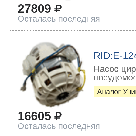
27809
ool
т Beko
Осталась последняя
ool
i
т GE
RID:E-12
i
т Gaggenau
Насос цир
посудомо
Аналог Ун
 Neff
16605
Осталась последняя
т Smeg