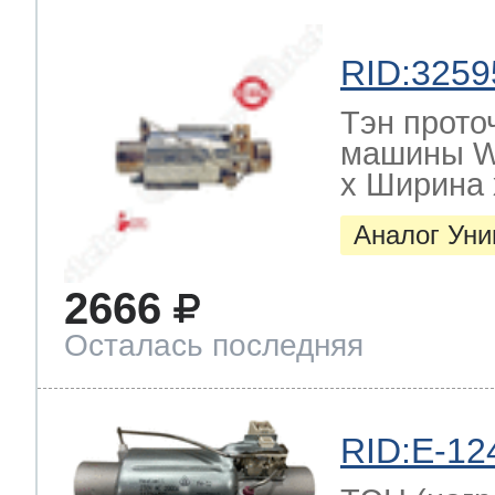
RID:3259
Тэн прото
машины W
х Ширина х
Аналог Ун
2666
Осталась последняя
RID:E-12