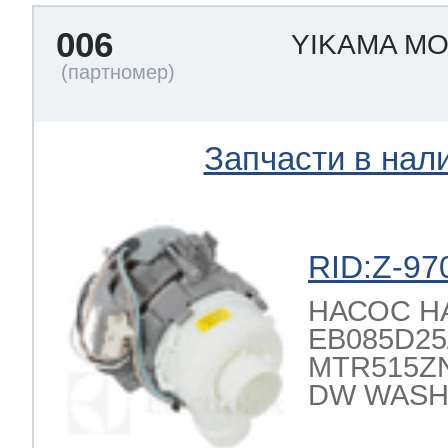
006
YIKAMA M
 Whirlpool
Запчасти в нал
ns
т Ardo
RID:Z-97
т Candy
НАСОС 
EB085D25/2
MTR515ZN
 Miele
DW WASH