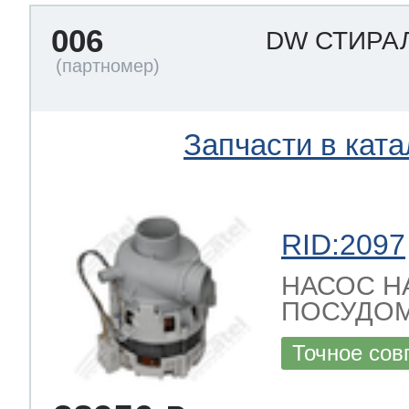
006
DW СТИРА
 Whirlpool
Запчасти в ката
ns
т Ardo
RID:2097
т Candy
НАСОС 
ПОСУДОМ
 Miele
Точное сов