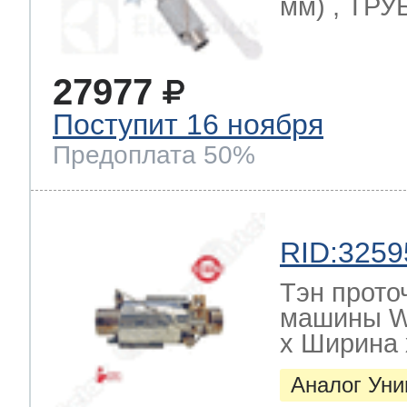
мм) , ТРУ
27977
Поступит 16 ноября
Предоплата 50%
RID:3259
Тэн прото
машины W
х Ширина х
Аналог Ун