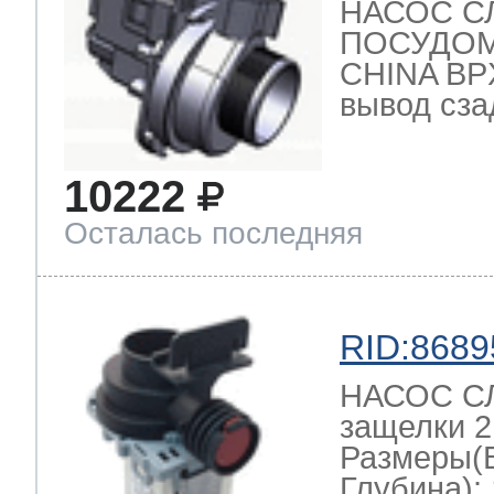
НАСОС С
ПОСУДО
CHINA BPX
т Thor
вывод сзад
10222
т Kuppersbusch
Осталась последняя
RID:8689
НАСОС СЛ
защелки 2
Размеры(
Глубина): 