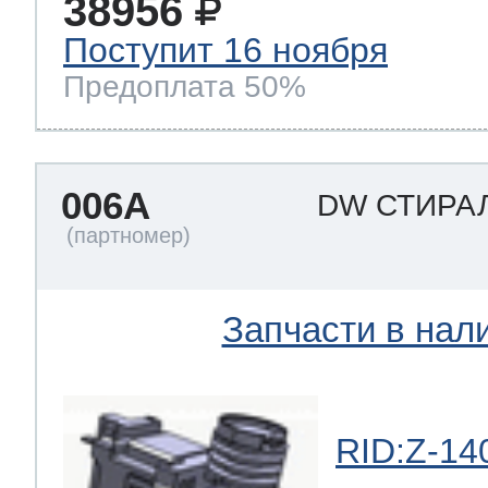
38956
ool
т Beko
Поступит 16 ноября
Предоплата 50%
ool
i
т GE
006A
DW СТИРА
i
т Gaggenau
Запчасти в нал
 Neff
RID:Z-14
т Smeg