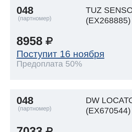
048
TUZ SENS
(EX268885)
8958
Поступит 16 ноября
Предоплата 50%
048
DW LOCAT
(EX670544)
7033