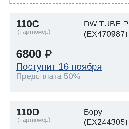
110C
DW TUBE 
(EX470987)
6800
Поступит 16 ноября
Предоплата 50%
110D
Бору
(EX244305)