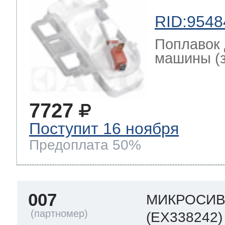
RID:9548
Поплавок 
машины (за
7727
Поступит 16 ноября
Предоплата 50%
007
МИКРОСИ
(EX338242)