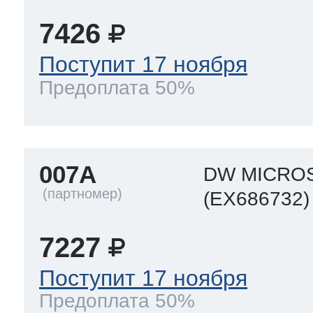
7426
т Thor
Поступит 17 ноября
Предоплата 50%
т Kuppersbusch
007A
DW MICRO
(EX686732)
7227
Поступит 17 ноября
Предоплата 50%