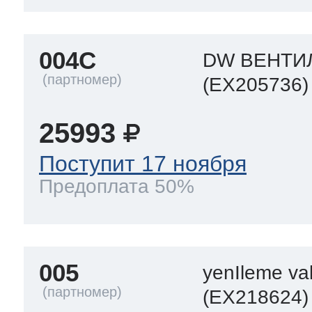
ool
т Beko
004C
DW ВЕНТИ
(EX205736)
ool
i
т GE
25993
i
т Gaggenau
Поступит 17 ноября
Предоплата 50%
 Neff
005
yenIleme val
т Smeg
(EX218624)