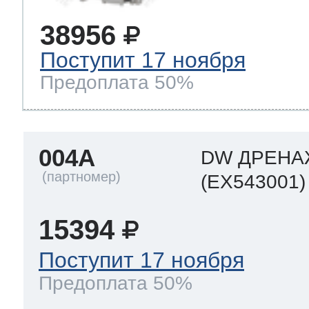
38956
 Whirlpool
Поступит 17 ноября
Предоплата 50%
ns
т Ardo
004A
DW ДРЕНА
(EX543001)
т Candy
15394
 Miele
Поступит 17 ноября
Предоплата 50%