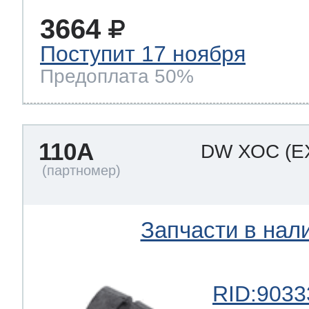
3664
Поступит 17 ноября
Предоплата 50%
110A
DW ХОС
(E
Запчасти в нал
RID:9033