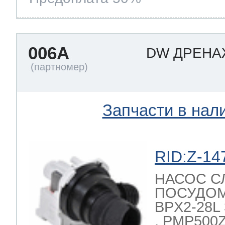
006A
DW ДРЕН
Запчасти в нал
RID:Z-14
НАСОС С
ПОСУДО
BPX2-28L 
, PMP500Z