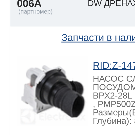
006A
DW ДРЕН
ool
т Beko
Запчасти в нал
ool
i
т GE
RID:Z-14
i
т Gaggenau
НАСОС С
ПОСУДО
BPX2-28L 
 Neff
, PMP500Z
Размеры(
Глубина): 
т Smeg