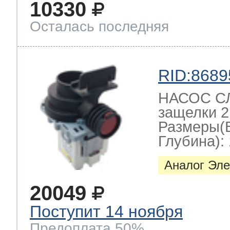
10330
Осталась последняя
т Thor
RID:8689
т Kuppersbusch
НАСОС СЛ
защелки 2
Размеры(
Глубина): 
Аналог Эле
20049
Поступит 14 ноября
Предоплата 50%