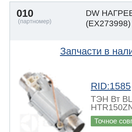
010
DW НАГРЕ
(EX273998)
Запчасти в нал
RID:1585
ТЭН Вт BLE
HTR150ZN
Точное сов