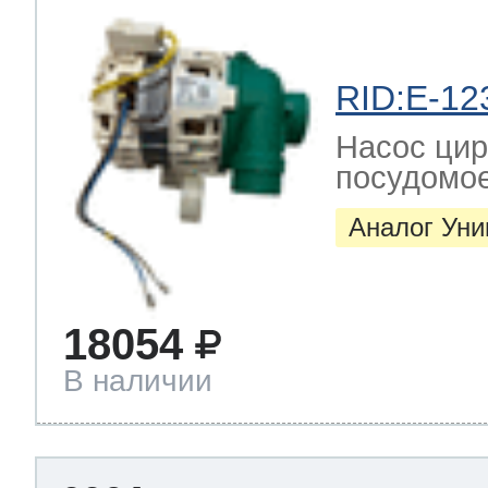
 Whirlpool
RID:E-12
Насос цир
посудомо
ns
т Ardo
Аналог Ун
т Candy
18054
В наличии
 Miele