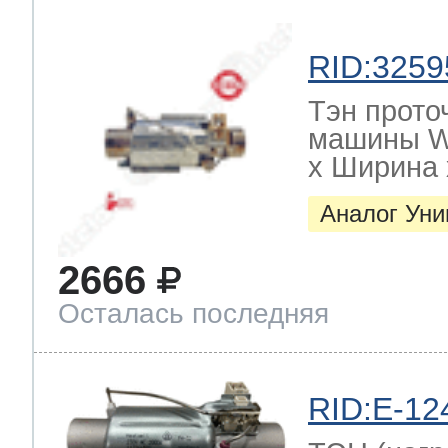
RID:3259
Тэн прото
машины W
х Ширина х
Аналог Ун
2666
Осталась последняя
RID:E-12