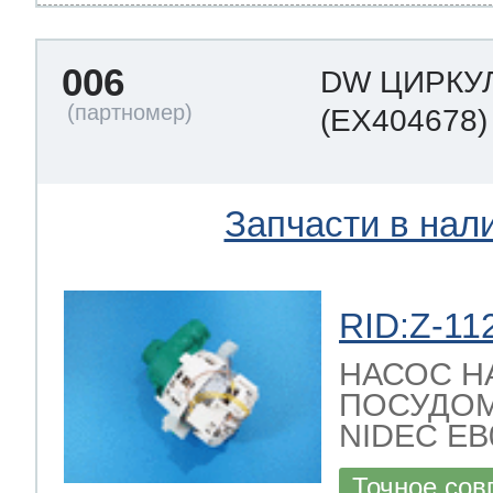
006
DW ЦИРКУ
(EX404678)
Запчасти в нал
RID:Z-11
НАСОС Н
ПОСУДО
NIDEC EB08
Точное сов