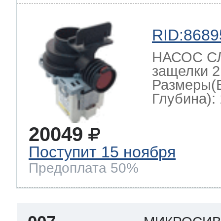
RID:8689
т Thor
НАСОС СЛ
защелки 2
Размеры(
т Kuppersbusch
Глубина): 
20049
Поступит 15 ноября
Предоплата 50%