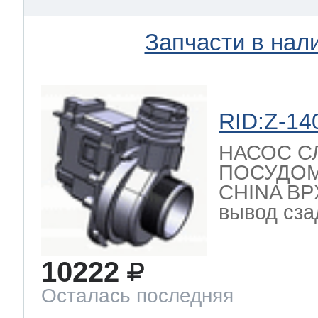
ool
т Beko
Запчасти в нал
ool
i
т GE
RID:Z-14
НАСОС С
i
т Gaggenau
ПОСУДО
CHINA BPX
вывод сзад
 Neff
10222
Осталась последняя
т Smeg