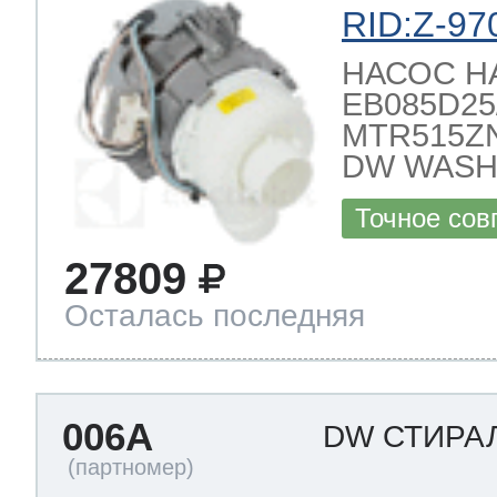
RID:Z-97
НАСОС 
 Whirlpool
EB085D25/2
MTR515ZN
DW WASH
ns
т Ardo
Точное сов
27809
т Candy
Осталась последняя
 Miele
006A
DW СТИРА