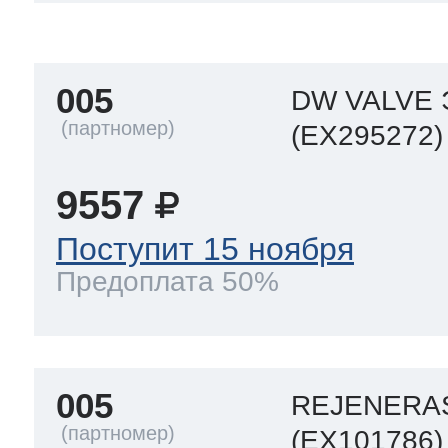
a
a
a
т Siemens
005
DW VALVE
ens
pool
ens
ens
(EX295272)
 Indesit
9557
si
ens
ens
ens
Поступит 15 ноября
g
rsbusch
 Ariston
Предоплата 50%
ens
ens
ens
rsbusch
eld
 Merloni
005
REJENERAS
(EX101786)