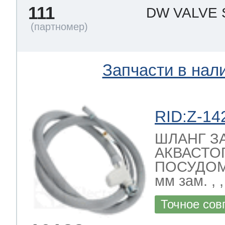
111
DW VALVE
Запчасти в нал
RID:Z-14
ШЛАНГ З
АКВАСТО
ПОСУДО
мм зам. ,
Точное сов