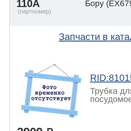
110A
Бору
(EX67
Запчасти в ката
RID:8101
Трубка д
посудомо