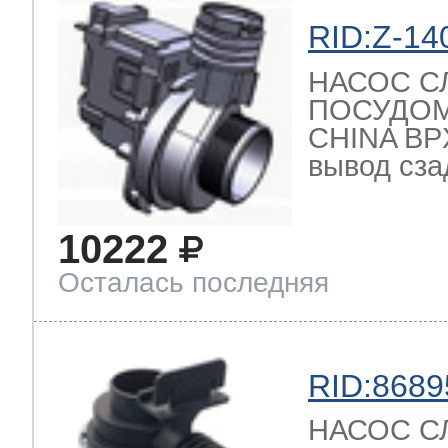
ool
т Beko
RID:Z-14
НАСОС С
ПОСУДО
ool
i
т GE
CHINA BPX
вывод сзад
i
т Gaggenau
10222
Осталась последняя
 Neff
RID:8689
т Smeg
НАСОС СЛ