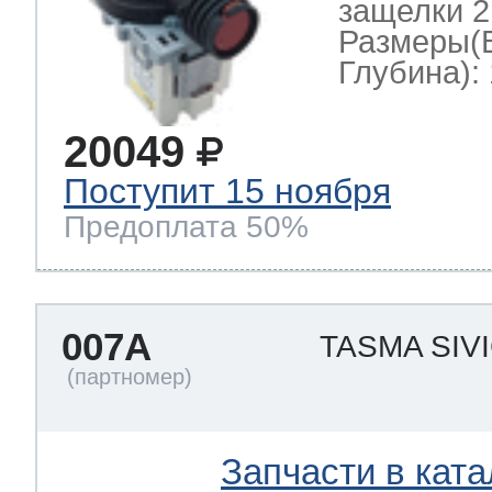
защелки 2
Размеры(
Глубина): 
т Thor
20049
Поступит 15 ноября
т Kuppersbusch
Предоплата 50%
007A
TASMA SIV
Запчасти в ката