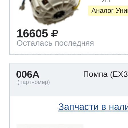
Аналог Ун
 Whirlpool
16605
Осталась последняя
ns
т Ardo
006A
Помпа
(EX3
т Candy
 Miele
Запчасти в нал