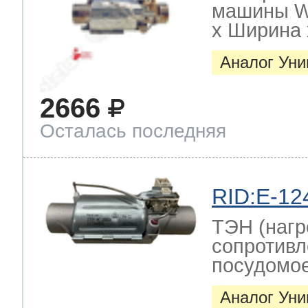
машины W
х Ширина х
Аналог Ун
2666
Осталась последняя
RID:E-12
ТЭН (нагр
сопротивл
посудомо
Аналог Ун