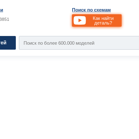
ии
Поиск по схемам
Как найти
33851
деталь?
тей