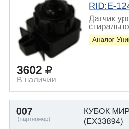
RID:E-12
Датчик ур
стиральн
Аналог Ун
3602
В наличии
007
КУБОК МИР
(EX33894)