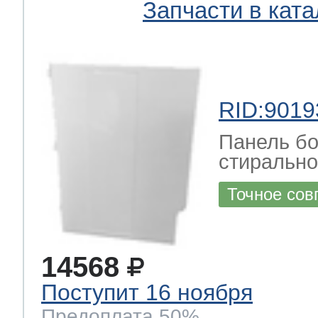
Запчасти в ката
ool
т Beko
ool
i
т GE
RID:9019
Панель бо
i
т Gaggenau
стирально
Точное сов
 Neff
14568
Поступит 16 ноября
т Smeg
Предоплата 50%