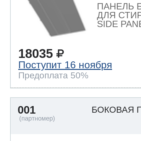
ПАНЕЛЬ 
ДЛЯ СТИ
 Whirlpool
SIDE PAN
18035
ns
т Ardo
Поступит 16 ноября
Предоплата 50%
т Candy
001
БОКОВАЯ 
 Miele