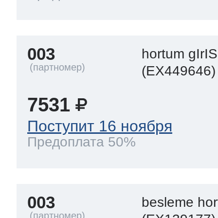
003
hortum gIrIS
(EX449646)
7531
Поступит 16 ноября
Предоплата 50%
003
besleme ho