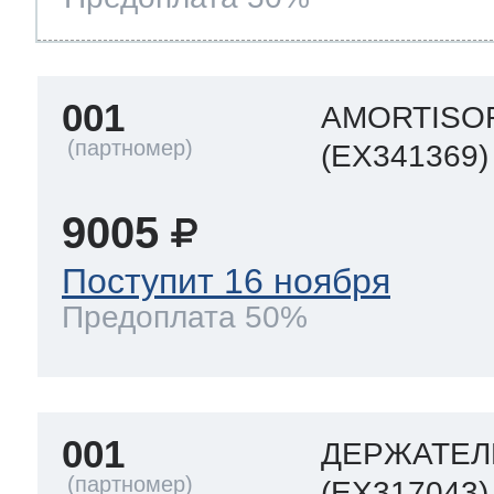
т Thor
001
AMORTISO
(EX341369)
т Kuppersbusch
9005
Поступит 16 ноября
Предоплата 50%
001
ДЕРЖАТЕЛЬ
(EX317043)