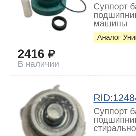
Суппорт б
подшипник
машины
Аналог Ун
2416
В наличии
RID:1248
Суппорт б
подшипник
стиральн