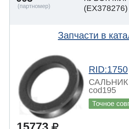
(EX378276)
Запчасти в ката
RID:1750
САЛЬНИК за
cod195
Точное сов
15773