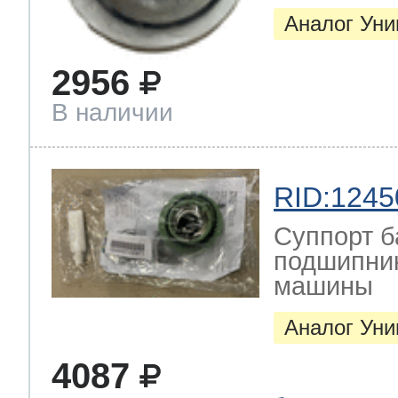
Аналог Ун
2956
В наличии
RID:1245
Суппорт б
подшипник
машины
Аналог Ун
4087