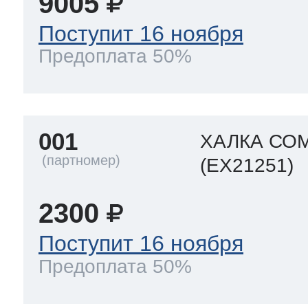
9005
ool
т Beko
Поступит 16 ноября
Предоплата 50%
ool
i
т GE
001
ХАЛКА СО
i
т Gaggenau
(EX21251)
2300
 Neff
Поступит 16 ноября
Предоплата 50%
т Smeg