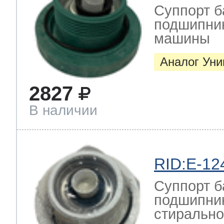
Суппорт б
подшипник
машины
Аналог Ун
2827
В наличии
RID:E-12
Суппорт б
подшипник
стиральн