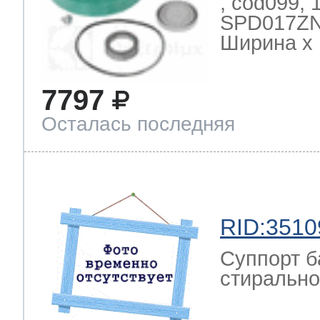
, cod099,
SPD017ZN
Ширина х Г
7797
Осталась последняя
RID:3510
Суппорт б
стиральной