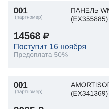
001
ПАНЕЛЬ W
 Whirlpool
(EX355885)
14568
ns
т Ardo
Поступит 16 ноября
Предоплата 50%
т Candy
001
AMORTISO
 Miele
(EX341369)