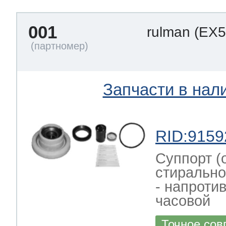
001
rulman
(EX5
т Thor
Запчасти в нал
т Kuppersbusch
RID:9159
Суппорт (
стирально
- напроти
часовой
Точное сов