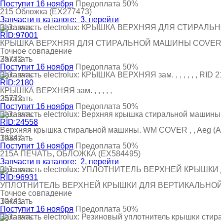
Поступит 16 ноября
Предоплата 50%
215
Обложка
(EX277473)
Запчасти в каталоге:
3
, перейти
Заказать
RID:97001
КРЫШКА ВЕРХНЯЯ ДЛЯ СТИРАЛЬНОЙ МАШИНЫ COVER Размер
Точное совпадение
Заказать
25772
Поступит 16 ноября
Предоплата 50%
Заказать
RID:2180
КРЫШКА ВЕРХНЯЯ зам. , , , , ,
Заказать
25772
Поступит 16 ноября
Предоплата 50%
Заказать
RID:24558
Верхняя крышка стиральной машины. WM COVER , , Aeg (А
Заказать
19347
Поступит 16 ноября
Предоплата 50%
215A
ПЕЧАТЬ, ОБЛОЖКА
(EX584495)
Запчасти в каталоге:
2
, перейти
Заказать
RID:96931
УПЛОТНИТЕЛЬ ВЕРХНЕЙ КРЫШКИ ДЛЯ ВЕРТИКАЛЬНО
Точное совпадение
Заказать
10441
Поступит 16 ноября
Предоплата 50%
Заказать