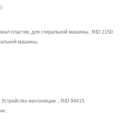
)
ральной машины.
и .