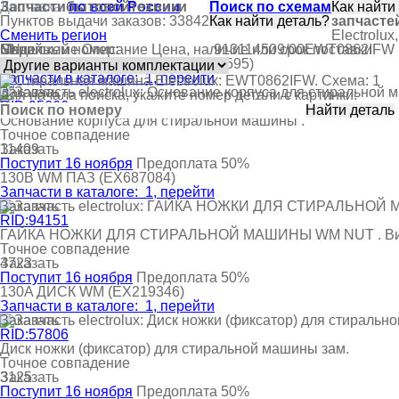
Доставка:
Запчасти
бытовой
по всей России
техники
Поиск по схемам
Каталог
Как найти
Пунктов выдачи заказов: 33842
Как найти деталь?
запчасте
Сменить регион
Electrolu
Модель:
Серийный номер:
SN:
№ на схеме
Описание
Цена, наличие или срок поставки
913114509/00
EWT0862IFW
100
Гора, полный, C4, IDB
(EX536595)
Запчасти в каталоге:
1
, перейти
Заказать
Для начала поиска, укажите номер детали с картинки:
RID:95666
Основание корпуса для стиральной машины .
Точное совпадение
Заказать
11409
Поступит 16 ноября
Предоплата 50%
130B
WM ПАЗ
(EX687084)
Запчасти в каталоге:
1
, перейти
Заказать
RID:94151
ГАЙКА НОЖКИ ДЛЯ СТИРАЛЬНОЙ МАШИНЫ WM NUT . Винт
Точное совпадение
Заказать
4723
Поступит 16 ноября
Предоплата 50%
130A
ДИСК WM
(EX219346)
Запчасти в каталоге:
1
, перейти
Заказать
RID:57806
Диск ножки (фиксатор) для стиральной машины зам.
Точное совпадение
Заказать
3125
Поступит 16 ноября
Предоплата 50%