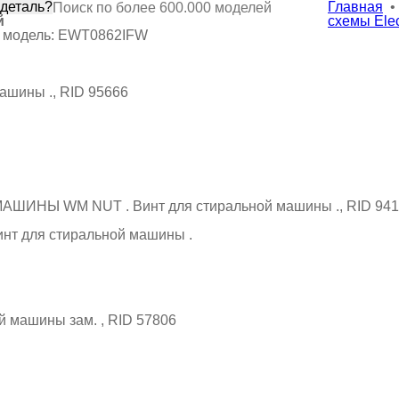
 деталь?
Главная
•
й
схемы Elec
x, модель: EWT0862IFW
 для стиральной машины .