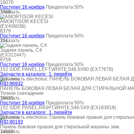
16070
Поступит 16 ноября
Предоплата 50%
Заказать
150B
AMORTISOR KECESI
(EX406036)
8379
Поступит 16 ноября
Предоплата 50%
Заказать
151
Задняя панель, C4
(EX312447)
9759
Поступит 16 ноября
Предоплата 50%
152
SIDE PANEL,LEFT,WHITE,546.5X80
(EX77679)
Запчасти в каталоге:
1
, перейти
Заказать
RID:96932
ПАНЕЛЬ БОКОВАЯ ЛЕВАЯ БЕЛАЯ ДЛЯ СТИРАЛЬНОЙ МАШИ
Точное совпадение
Заказать
18035
Поступит 16 ноября
Предоплата 50%
152
SIDE PANEL,RIGHT,WHITE,546.5X8
(EX183818)
Запчасти в каталоге:
1
, перейти
Заказать
RID:90193
Панель боковая правая для стиральной машины зам.
Заказать
14568