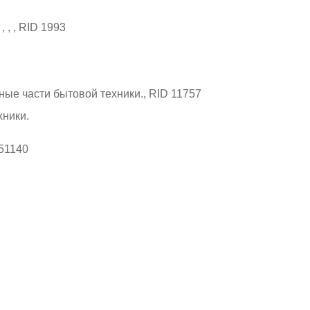
хники.