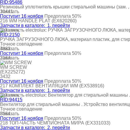
RID:95486
Резиновый уплотнитель крышки стиральной машины (зам. , 
Заказать
10441
Поступит 16 ноября
Предоплата 50%
216
WM HANDLE PLAT
(EX620260)
Запчасти в каталоге:
1
, перейти
Заказать
RID:2150
РУЧКА ЗАГРУЗОЧНОГО ЛЮКА, материал пластик, для сти
Точное совпадение
Заказать
4883
Поступит 16 ноября
Предоплата 50%
Заказать
216A
WM SCREW
(EX225272)
3432
Поступит 16 ноября
Предоплата 50%
217
КОМПЛЕКТ ВЕНТИЛЯЦИИ WM
(EX538916)
Запчасти в каталоге:
1
, перейти
Заказать
RID:94415
Вентилятор для стиральной машины . Устройство вентиляци
Точное совпадение
Заказать
8564
Поступит 16 ноября
Предоплата 50%
218
ТОП-ЧАСТЬ ЧЕМПИОНАТА МИРА
(EX331033)
Запчасти в каталоге:
2
, перейти