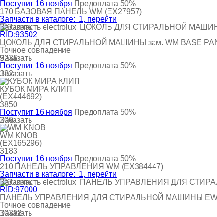
Поступит 16 ноября
Предоплата 50%
170
БАЗОВАЯ ПАНЕЛЬ WM
(EX27957)
Запчасти в каталоге:
1
, перейти
Заказать
RID:93502
ЦОКОЛЬ ДЛЯ СТИРАЛЬНОЙ МАШИНЫ зам. WM BASE PA
Точное совпадение
Заказать
9236
Поступит 16 ноября
Предоплата 50%
Заказать
182
КУБОК МИРА КЛИП
(EX444692)
3850
Поступит 16 ноября
Предоплата 50%
Заказать
200
WM KNOB
(EX165296)
3183
Поступит 16 ноября
Предоплата 50%
210
ПАНЕЛЬ УПРАВЛЕНИЯ WM
(EX384447)
Запчасти в каталоге:
1
, перейти
Заказать
RID:97000
ПАНЕЛЬ УПРАВЛЕНИЯ ДЛЯ СТИРАЛЬНОЙ МАШИНЫ EW
Точное совпадение
Заказать
10392