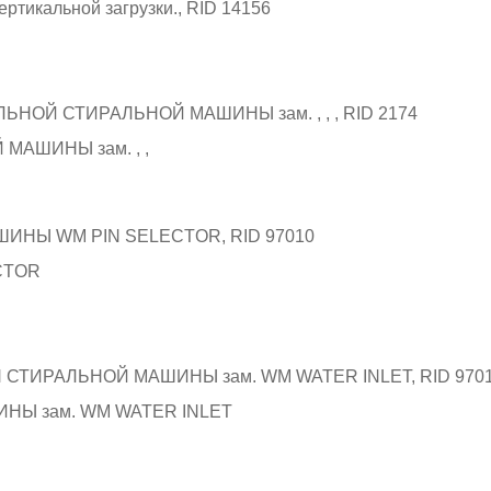
АШИНЫ зам. , ,
CTOR
Ы зам. WM WATER INLET