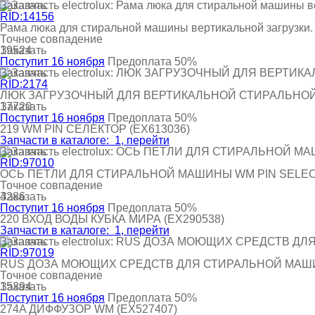
Заказать
RID:14156
Рама люка для стиральной машины вертикальной загрузки.
Точное совпадение
Заказать
19524
Поступит 16 ноября
Предоплата 50%
Заказать
RID:2174
ЛЮК ЗАГРУЗОЧНЫЙ ДЛЯ ВЕРТИКАЛЬНОЙ СТИРАЛЬНОЙ М
Заказать
17720
Поступит 16 ноября
Предоплата 50%
219
WM PIN СЕЛЕКТОР
(EX613036)
Запчасти в каталоге:
1
, перейти
Заказать
RID:97010
ОСЬ ПЕТЛИ ДЛЯ СТИРАЛЬНОЙ МАШИНЫ WM PIN SELE
Точное совпадение
Заказать
4286
Поступит 16 ноября
Предоплата 50%
220
ВХОД ВОДЫ КУБКА МИРА
(EX290538)
Запчасти в каталоге:
1
, перейти
Заказать
RID:97019
RUS ДОЗА МОЮЩИХ СРЕДСТВ ДЛЯ СТИРАЛЬНОЙ МАШИН
Точное совпадение
Заказать
15394
Поступит 16 ноября
Предоплата 50%
274A
ДИФФУЗОР WM
(EX527407)