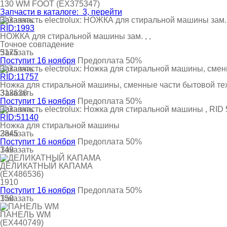
130
WM FOOT
(EX375347)
Запчасти в каталоге:
3
, перейти
Заказать
RID:1993
НОЖКА для стиральной машины зам. , ,
Точное совпадение
Заказать
5175
Поступит 16 ноября
Предоплата 50%
Заказать
RID:11757
Ножка для стиральной машины, сменные части бытовой те
Заказать
313636
Поступит 16 ноября
Предоплата 50%
Заказать
RID:51140
Ножка для стиральной машины
Заказать
2845
Поступит 16 ноября
Предоплата 50%
Заказать
149
ДЕЛИКАТНЫЙ КАПАМА
(EX486536)
1910
Поступит 16 ноября
Предоплата 50%
Заказать
150
ПАНЕЛЬ WM
(EX440749)