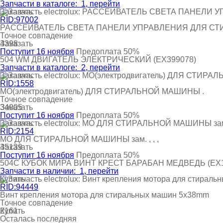
Запчасти в каталоге:
1
, перейти
Заказать
RID:97002
РАССЕИВАТЕЛЬ СВЕТА ПАНЕЛИ УПРАВЛЕНИЯ ДЛЯ С
Точное совпадение
Заказать
4398
Поступит 16 ноября
Предоплата 50%
504
WM ДВИГАТЕЛЬ ЭЛЕКТРИЧЕСКИЙ
(EX399078)
Запчасти в каталоге:
2
, перейти
Заказать
RID:1558
МО(электродвигатель) ДЛЯ СТИРАЛЬНОЙ МАШИНЫ .
Точное совпадение
Заказать
34005
Поступит 16 ноября
Предоплата 50%
Заказать
RID:2154
МО ДЛЯ СТИРАЛЬНОЙ МАШИНЫ зам. , , ,
Заказать
45139
Поступит 16 ноября
Предоплата 50%
504C
КУБОК МИРА ВИНТ КРЕСТ БАРАБАН МЕДВЕДЬ
(EX
Запчасти в наличии:
1
, перейти
Купить
RID:94449
Винт крепления мотора для стиральных машин 5x38mm
Точное совпадение
Купить
2161
Осталась последняя